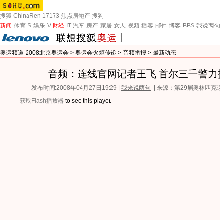
搜狐
ChinaRen
17173
焦点房地产
搜狗
新闻
-
体育
-
S
-
娱乐
-
V
-
财经
-
IT
-
汽车
-
房产
-
家居
-
女人
-
视频
-
播客
-
邮件
-
博客
-
BBS
-
我说两句
奥运频道-2008北京奥运会
>
奥运会火炬传递
>
音频播报
>
最新动态
音频：连线官网记者王飞 首尔三千警力
发布时间:2008年04月27日19:29 |
我来说两句
| 来源：第29届奥林匹
获取Flash播放器
to see this player.