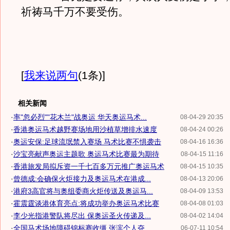
祈祷马千万不要受伤。
[
我来说两句
(1条)
]
相关新闻
·
率"忽必烈""花木兰"战奥运 华天奥运马术...
08-04-29 20:35
·
香港奥运马术越野赛场地用沙植草增排水速度
08-04-24 00:26
·
奥运安保:足球流氓禁入赛场 马术比赛不惧袭击
08-04-16 16:36
·
沙宝亮献声奥运主题歌 奥运马术比赛最为期待
08-04-15 11:16
·
香港旅发局拟斥资一千七百多万元推广奥运马术
08-04-15 10:35
·
曾德成:会确保火炬接力及奥运马术在港成...
08-04-13 20:06
·
港府3高官将与奥组委商火炬传送及奥运马...
08-04-09 13:53
·
霍震霆谈港体育亮点:将成功举办奥运马术比赛
08-04-08 01:03
·
李少光指港警队将尽出 保奥运圣火传递及...
08-04-02 14:04
·
全国马术场地障碍锦标赛收缰 张滨个人夺...
06-07-11 10:54