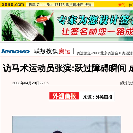
搜狐
ChinaRen
17173
焦点房地产
搜狗
新闻
-
体
奥运频道-2008北京奥运会
>
奥运活
访马术运动员张滨:跃过障碍瞬间 
2008年04月29日22:05
[
我来说
来源：外滩画报