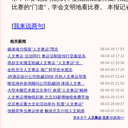
比赛的“门道”，学会文明地看比赛。 本报记
[
我来说两句
]
相关新闻
·
媒体倾力报道"人文奥运"理念
08-04-28 17:53
·
人文奥运 法治同行 奥运法制宣传行至秦皇岛
08-04-18 17:11
·
燕赵文化瑰宝助威人文奥运 "人文奥运"北...
08-04-12 10:36
·
全民关注人文奥运 推广科学饮水观念
08-04-09 17:24
·
JR酒店设计公司助威2008 共创人文奥运华章
08-04-07 21:44
·
唯实海外咨询顾问公司助威08 体现人文奥...
08-04-07 21:03
·
大型木雕艺术展北京举行 体现"人文奥运"精神
08-04-02 16:41
·
人文奥运博物馆起跑 北京33家博物馆免费开放
08-03-29 12:47
·
北京奥运重大文化活动举办 彰显"人文奥运"
08-03-28 09:27
·
张殿菲争当奥运使者 畅游北京介绍人文风情
08-03-20 15:32
更多关于
人文奥运 北京
的新闻>>