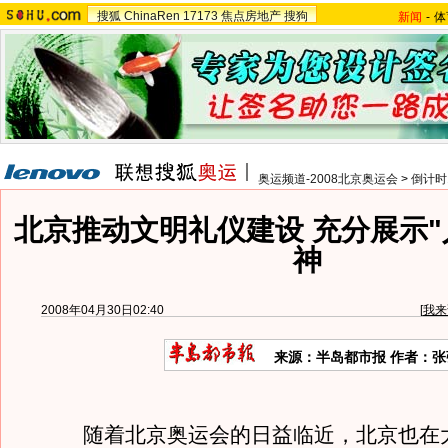
搜狐
ChinaRen
17173
焦点房地产
搜狗
新闻
-
体
奥运频道-2008北京奥运会
>
倒计时
北京推动文明礼仪建设 充分展示"
神
2008年04月30日02:40
[
我来
来源：半岛都市报 作者：张
随着北京奥运会的日益临近，北京也在大