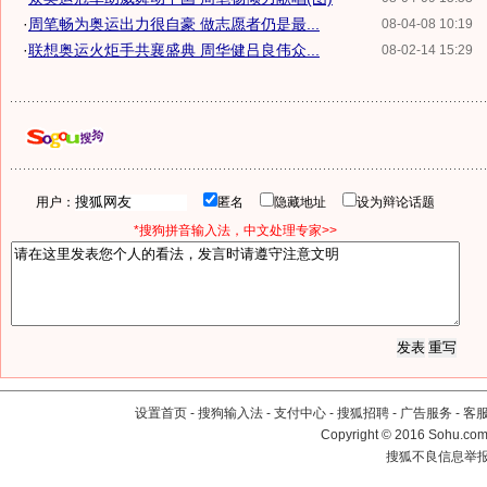
·
周笔畅为奥运出力很自豪 做志愿者仍是最...
08-04-08 10:19
·
联想奥运火炬手共襄盛典 周华健吕良伟众...
08-02-14 15:29
用户：
匿名
隐藏地址
设为辩论话题
*搜狗拼音输入法，中文处理专家>>
设置首页
-
搜狗输入法
-
支付中心
-
搜狐招聘
-
广告服务
-
客
Copyright
©
2016 Sohu.com 
搜狐不良信息举