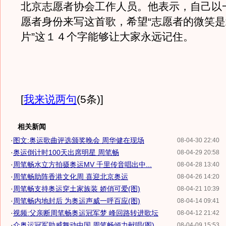
北京志愿者协会工作人员。他表示，自己以
愿者身份来写这首歌，希望“志愿者的微笑
片”这１４个字能够让大家永远记住。
[
我来说两句
(5条)
]
相关新闻
·
图文:奥运歌曲评选颁奖晚会 周华健在现场
08-04-30 22:40
·
奥运倒计时100天出席明星 周笔畅
08-04-29 20:58
·
周笔畅水立方拍摄奥运MV 千里传音唱出中...
08-04-28 13:40
·
周笔畅助阵香港文化周 喜迎北京奥运
08-04-26 14:20
·
周笔畅支持奥运穿土家族装 娇俏可爱(图)
08-04-21 10:39
·
周笔畅内地封后 为奥运声威一呼百应(图)
08-04-14 09:41
·
视频:父亲断周笔畅奥运冠军梦 峰回路转进歌坛
08-04-12 21:42
·
众奥运冠军助威舞动中国 周笔畅倾力献唱(图)
08-04-09 15:53