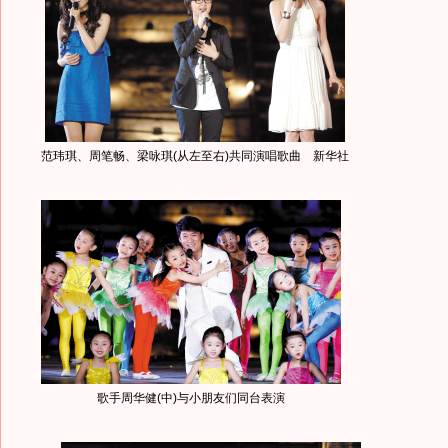
范玮琪、周笔畅、梁咏琪(从左至右)共同演唱歌曲 新华社
歌手周华健(中)与小朋友们同台表演