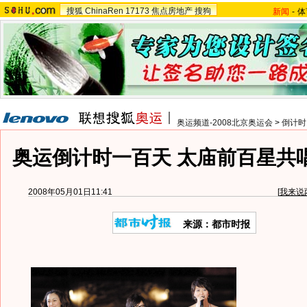
搜狐
ChinaRen
17173
焦点房地产
搜狗
新闻
-
体
奥运频道-2008北京奥运会
>
倒计时
奥运倒计时一百天 太庙前百星共唱
2008年05月01日11:41
[
我来说
来源：都市时报