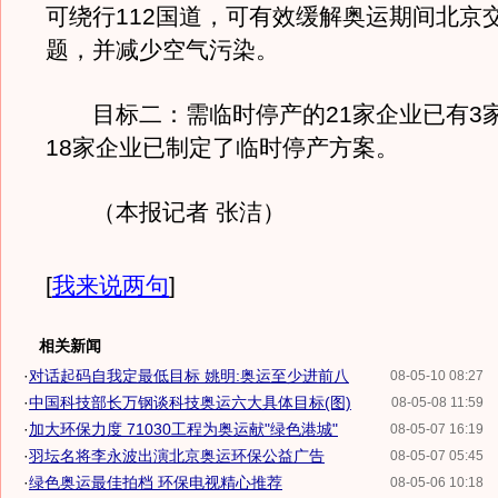
可绕行112国道，可有效缓解奥运期间北京
题，并减少空气污染。
目标二：需临时停产的21家企业已有3
18家企业已制定了临时停产方案。
（本报记者 张洁）
[
我来说两句
]
相关新闻
·
对话起码自我定最低目标 姚明:奥运至少进前八
08-05-10 08:27
·
中国科技部长万钢谈科技奥运六大具体目标(图)
08-05-08 11:59
·
加大环保力度 71030工程为奥运献"绿色港城"
08-05-07 16:19
·
羽坛名将李永波出演北京奥运环保公益广告
08-05-07 05:45
·
绿色奥运最佳拍档 环保电视精心推荐
08-05-06 10:18