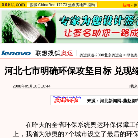
搜狐
ChinaRen
17173
焦点房地产
搜狗
新闻
-
体
奥运频道-2008北京奥运会
>
绿色奥
河北七市明确环保攻坚目标 兑现
2008年05月10日10:44
[
我来
来源：河北新闻网-燕赵都
在昨天的全省环保系统奥运环保保障工
上，我省为涉奥的7个城市设立了最后的环保