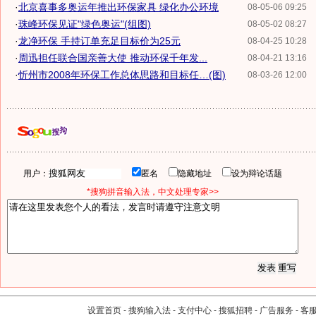
·
北京喜事多奥运年推出环保家具 绿化办公环境
08-05-06 09:25
·
珠峰环保见证"绿色奥运"(组图)
08-05-02 08:27
·
龙净环保 手持订单充足目标价为25元
08-04-25 10:28
·
周迅担任联合国亲善大使 推动环保千年发...
08-04-21 13:16
·
忻州市2008年环保工作总体思路和目标任…(图)
08-03-26 12:00
用户：
匿名
隐藏地址
设为辩论话题
*搜狗拼音输入法，中文处理专家>>
设置首页
-
搜狗输入法
-
支付中心
-
搜狐招聘
-
广告服务
-
客