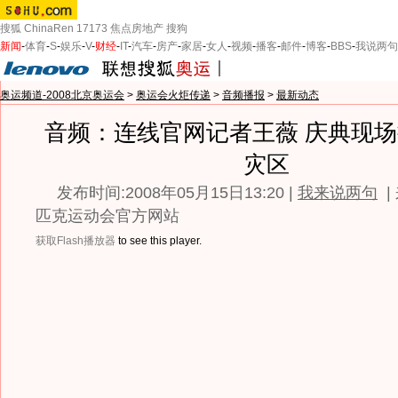
搜狐
ChinaRen
17173
焦点房地产
搜狗
新闻
-
体育
-
S
-
娱乐
-
V
-
财经
-
IT
-
汽车
-
房产
-
家居
-
女人
-
视频
-
播客
-
邮件
-
博客
-
BBS
-
我说两句
奥运频道-2008北京奥运会
>
奥运会火炬传递
>
音频播报
>
最新动态
音频：连线官网记者王薇 庆典现
灾区
发布时间:2008年05月15日13:20 |
我来说两句
|
匹克运动会官方网站
获取Flash播放器
to see this player.