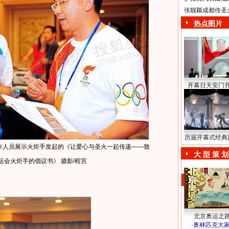
张靓颖成都传圣
热点图片
开幕日天安门
历届开幕式经典
作人员展示火炬手发起的《让爱心与圣火一起传递——致
大 型 策 划
奥运会火炬手的倡议书》 摄影/程宫
北京奥运之
·
奥林匹克大