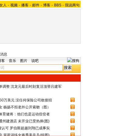
女人
-
视频
-
播客
-
邮件
-
博客
-
BBS
-
我说两句
消息
博客
音乐
图片
说吧
名单调整 沈龙元最后时刻复活顶替吕建军
50万美元 没任何保险公司敢接招
3
女 杨扬不拒老外公开索吻（图）
4
体育健将：他们也是运动佼佼者
5
州建酒店 未开业已受热捧(图)
6
被认可 罗伯斯超越刘翔已成事实
7
 冒死训练女将秀美非凡(组图)
8