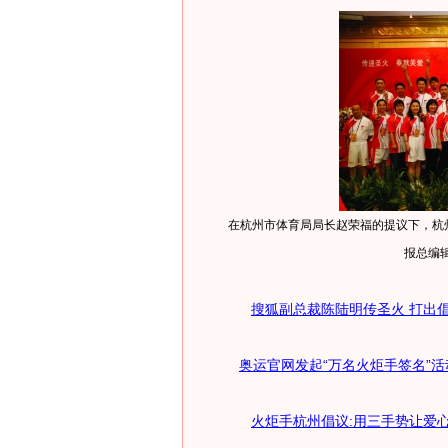
在杭州市体育局局长赵荣福的提议下，杭州
报总编
搜狐副总裁陈陆明传圣火 打出
奥运官网发起“万名火炬手签名”
火炬手杭州倡议:用三手势让爱