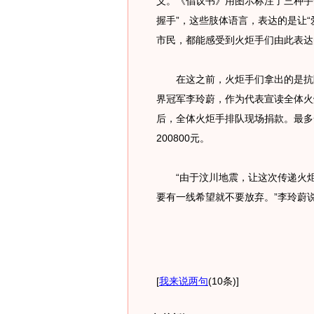
义。《倡议书》用图示标注了三种手势
握手”，这些肢体语言，表达的是让
市民，都能感受到火炬手们由此表达
在这之前，火炬手们拿出的是抗险
界冠军李玲蔚，作为代表宣读全体火
后，全体火炬手排队现场捐款。最多
200800元。
“由于汶川地震，让这次传递火炬
要有一线希望就不要放弃。”李玲蔚
[
我来说两句
(10条)
]