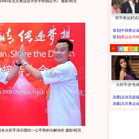
880名北京奥运会火炬手的倡议书》 摄影/程宫
郎平奥运村试
策划|
中国奥运金
策划|
奥运会为
火炬手演“色戒
连载|
运动员超
连载|
北京奥运
名火炬手演示团结一心手势的分解动作 摄影/程宫