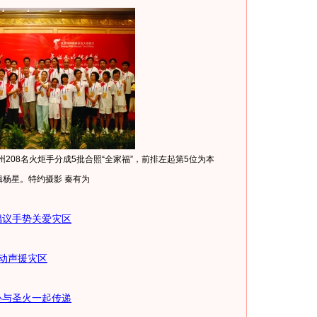
208名火炬手分成5批合照“全家福”，前排左起第5位为本
辑杨星。特约摄影 秦有为
倡议手势关爱灾区
活动声援灾区
心与圣火一起传递