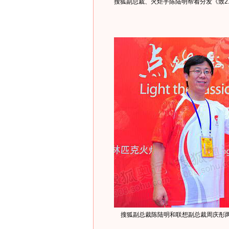
搜狐副总裁、火炬手陈陆明帮着分发《致21
搜狐副总裁陈陆明和联想副总裁周庆彤两