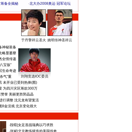
方筹备全揭秘
·
北大办2008奥运·冠军论坛
于丹擎祥云圣火
姚明传神圣祥云
体 育 热 点
备神秘装备
比略显萎靡
杰全情传递
八宝饭”
写生命奇迹
刘翔竞选IOC委员
杀气”重
 未开业已受到热捧(图)
 为四川灾区筹款300万
获赞誉 美丽更胜郭晶晶
进行调整 沈元龙有望复活
揽8金没戏 北京变化很大
·
段暄
|
女足首战瑞典以巧求胜
·
张斌
|
北京教练锻造的美国传奇