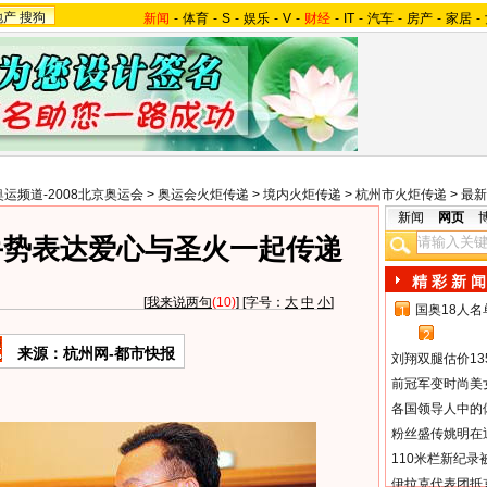
地产
搜狗
新闻
-
体育
-
S
-
娱乐
-
V
-
财经
-
IT
-
汽车
-
房产
-
家居
-
奥运频道-2008北京奥运会
>
奥运会火炬传递
>
境内火炬传递
>
杭州市火炬传递
>
最新
新闻
网页
手势表达爱心与圣火一起传递
精 彩 新 闻
[
我来说两句
(10)
] [字号：
大
中
小
]
国奥18人
1
2
来源：杭州网-都市快报
刘翔双腿估价13
前冠军变时尚美
各国领导人中的
粉丝盛传姚明在通
110米栏新纪录
伊拉克代表团抵京