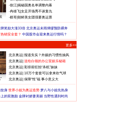
·
徐江
|
揭秘国奥名单调整内幕
·
冉雄飞
|
女足开场秀不谈复仇
装
·
棋哥
|
朝鲜美女团强要奥运票
牌奖励大涨33倍
北京奥运未雨绸缪预防裸奔
何热销安全套？
中国股市会迎来奥运行情吗？
更多>>
北京奥运
|
报道失实？外媒的习惯性抽风
北京奥运
|
送给白领的办公室娱乐秘籍
北京奥运
|
彩排前狂拍“杀机”妹妹
北京奥运
|
10万个套套可以拿来吹气球
”
北京奥运
|
保障“性”福 事小意义大
猛纹身
世界小姐为奥运造势
梦八与小姐先热身
会上的双胞胎
金牌衬娇妻美丽
当野性遇到时尚