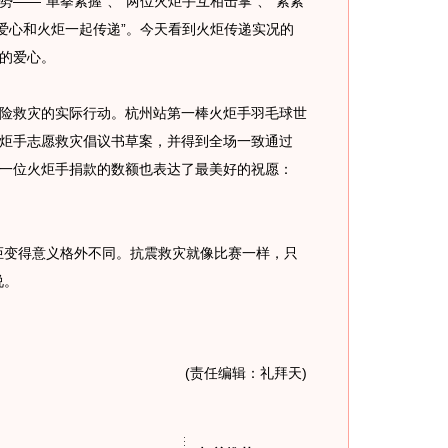
——”单拳紧握“、”两位火炬手互相击掌”、“紧紧
“爱心和火炬一起传递”。今天看到火炬传递实况的
的爱心。
救灾的实际行动。杭州站第一棒火炬手羽毛球世
炬手志愿救灾倡议书草案，并得到全场一致通过
一位火炬手捐款的数额也表达了最美好的祝愿：
变得意义格外不同。抗震救灾就像比赛一样，只
说。
(责任编辑：礼拜天)