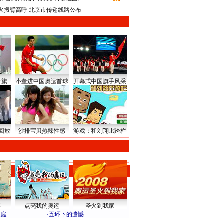
火振臂高呼 北京市传递线路公布
升旗
小董进中国奥运首球
开幕式中国旗手风采
回放
沙排宝贝热辣性感
游戏：和刘翔比跨栏
路
点亮我的奥运
圣火到我家
家庭
·
五环下的遗憾