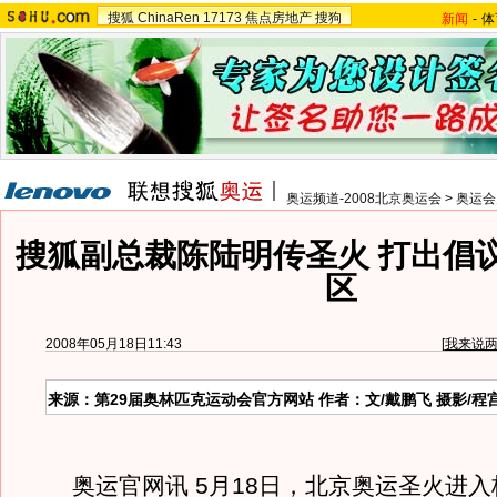
搜狐
ChinaRen
17173
焦点房地产
搜狗
新闻
-
体
奥运频道-2008北京奥运会
>
奥运会
搜狐副总裁陈陆明传圣火 打出倡
区
2008年05月18日11:43
[
我来说
来源：第29届奥林匹克运动会官方网站 作者：文/戴鹏飞 摄影/程
奥运官网讯 5月18日，北京奥运圣火进入