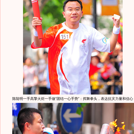
陈陆明一手高擎火炬一手做“团结一心手势”：挥舞拳头，表达抗灾力量和信心