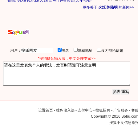
·
陈陆明:搜狐承建火炬官网 传播奥运义不容辞
07-04-27 01:15
更多关于
火炬 陈陆明
的新闻>>
用户：
匿名
隐藏地址
设为辩论话题
*搜狗拼音输入法，中文处理专家>>
设置首页
-
搜狗输入法
-
支付中心
-
搜狐招聘
-
广告服务
-
客
Copyright
©
2016 Sohu.com 
搜狐不良信息举