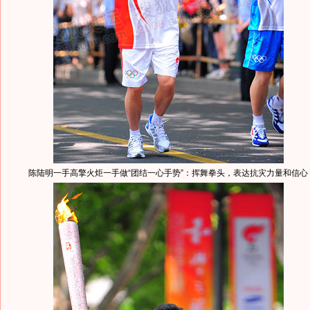
陈陆明一手高擎火炬一手做“团结一心手势”：挥舞拳头，表达抗灾力量和信心