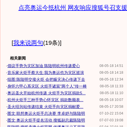
点亮奥运今抵杭州 网友响应搜狐号召支
[
我来说两句
(19条)
]
相关新闻
·
倡议手势为灾区加油 陈陆明杭州传递爱心
08-05-18 14:51
·
音乐家火炬手蔡大生:我为奥运也为灾区巡演
08-05-18 14:18
·
组图:陈陆明交接火炬 会把赈灾决心传递下去
08-05-18 12:34
·
身怀六甲心系灾区 火炬手诸宸"两个人"传一棒
08-05-18 11:33
·
奥运圣火开始杭州传递 火炬手为灾区捐款5...
08-05-18 11:10
·
杭州火炬手三种手势心怀灾区 捐款数额表...
08-05-18 10:07
·
圣火绍兴站传递结束 火炬手向灾区捐献爱...
08-05-17 20:58
·
图文:联想奥运火炬手总决赛 李卓妤与陈陆明
07-10-22 15:04
·
图文:奥运火炬手提名活动 搜狐副总裁陈陆明
07-07-03 19:08