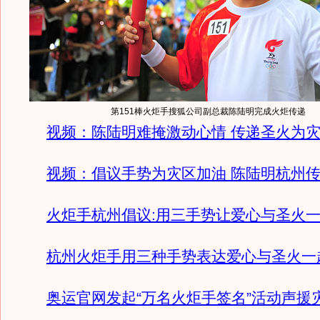
第151棒火炬手搜狐公司副总裁陈陆明完成火炬传递
视频：陈陆明难掩激动心情 传递圣火为
视频：倡议手势为灾区加油 陈陆明杭州
火炬手杭州倡议:用三手势让爱心与圣火
杭州火炬手用三种手势表达爱心与圣火一
奥运官网发起“万名火炬手签名”活动声援