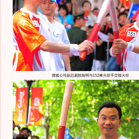
搜狐公司副总裁陈陆明与152棒火炬手交接火炬