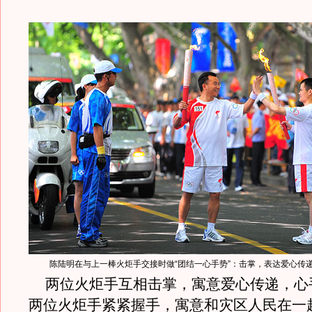
陈陆明在与上一棒火炬手交接时做“团结一心手势”：击掌，表达爱心传
两位火炬手互相击掌，寓意爱心传递，心
两位火炬手紧紧握手，寓意和灾区人民在一