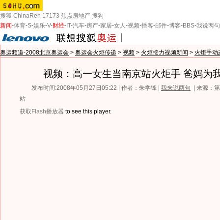
搜狐
ChinaRen
17173
焦点房地产
搜狗
新闻
-
体育
-
S
-
娱乐
-
V
-
财经
-
IT
-
汽车
-
房产
-
家居
-
女人
-
视频
-
播客
-
邮件
-
博客
-
BBS
-
我说两句
奥运频道-2008北京奥运会
>
奥运会火炬传递
>
视频
>
火炬接力视频新闻
>
火炬手动
视频：高一女生当南京站火炬手 爸妈为
发布时间:2008年05月27日05:22 | 作者：朱学锋 |
我来说两句
| 来源：
站
获取Flash播放器
to see this player.