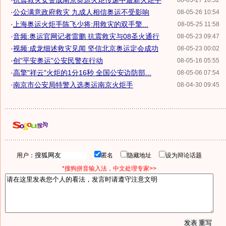
·
抗震救灾女警成南京奥运火炬传递中最新火炬手
08-05-27 10:52
·
公众满意政府救灾 九成人相信奥运不受影响
08-05-26 10:54
·
上海奥运火炬手陈飞少将:用救灾的双手擎...
08-05-25 11:58
·
音频:奥运官网记者雷鹏 抗震救灾与08圣火通行
08-05-23 09:47
·
视频:成龙细述救灾见闻 坚信北京奥运定会成功
08-05-23 00:02
·
创"平安奥运"公安民警在行动
08-05-16 05:55
·
高擎"祥云"火炬的1分16秒 全国公安边防部...
08-05-06 07:54
·
南京市公安局特警入选奥运南京火炬手
08-04-30 09:45
用户：
匿名
隐藏地址
设为辩论话题
*搜狗拼音输入法，中文处理专家>>