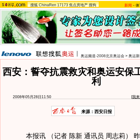
搜狐
ChinaRen
17173
焦点房地产
搜狗
新闻
-
体
奥运频道-2008北京奥运会
>
奥运新
西安：誓夺抗震救灾和奥运安保
利
2008年05月28日11:50
[
我来
来源：西安日报
本报讯 （记者 陈新 通讯员 周志莉） 