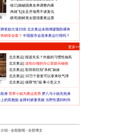
·
徐江
|
揭秘国奥名单调整内幕
·
冉雄飞
|
女足开场秀不谈复仇
装
·
棋哥
|
朝鲜美女团强要奥运票
牌奖励大涨33倍
北京奥运未雨绸缪预防裸奔
何热销安全套？
中国股市会迎来奥运行情吗？
更多>>
北京奥运
|
报道失实？外媒的习惯性抽风
北京奥运
|
送给白领的办公室娱乐秘籍
北京奥运
|
彩排前狂拍“杀机”妹妹
北京奥运
|
10万个套套可以拿来吹气球
”
北京奥运
|
保障“性”福 事小意义大
猛纹身
世界小姐为奥运造势
梦八与小姐先热身
会上的双胞胎
金牌衬娇妻美丽
当野性遇到时尚
司介绍
-
全部新闻
-
全部博文