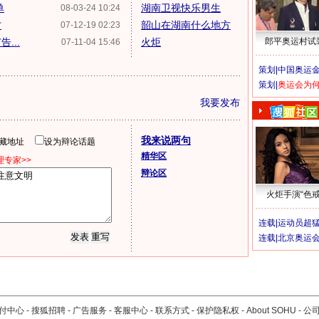
单
湖南卫视快乐男生
08-03-24 10:24
才
韶山在湖南什么地方
07-12-19 02:23
...
火炬
郎平奥运村试
07-11-04 15:46
策划|
中国奥运金
策划|
奥运会为
我要发布
我来说两句
隐藏地址
设为辩论话题
精华区
专家>>
辩论区
火炬手演“色戒
连载|
运动员超
连载|
北京奥运
付中心
-
搜狐招聘
-
广告服务
-
客服中心
-
联系方式
-
保护隐私权
-
About SOHU
-
公