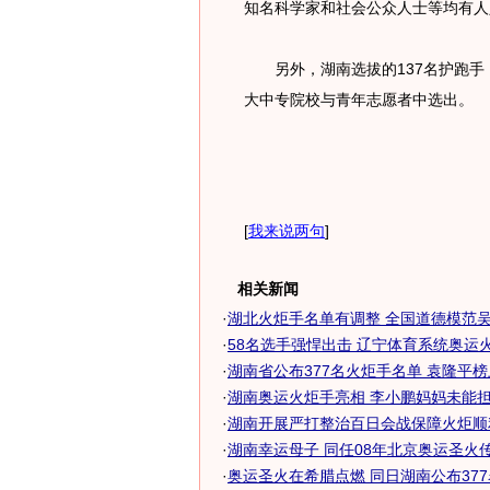
知名科学家和社会公众人士等均有人
另外，湖南选拔的137名护跑手
大中专院校与青年志愿者中选出。
[
我来说两句
]
相关新闻
·
湖北火炬手名单有调整 全国道德模范吴天
·
58名选手强悍出击 辽宁体育系统奥运火炬
·
湖南省公布377名火炬手名单 袁隆平
·
湖南奥运火炬手亮相 李小鹏妈妈未能担任
·
湖南开展严打整治百日会战保障火炬顺
·
湖南幸运母子 同任08年北京奥运圣火传递
·
奥运圣火在希腊点燃 同日湖南公布37