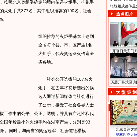
按照北京奥组委确定的境内传递火炬手、护跑手
张靓颖成都传圣
火炬手共377名，其中组织推荐的190名，社会
热点图片
%。
组织推荐的火炬手基本上达到
全省每个县、市、区产生1名
开幕日天安门
火炬手，代表奥运圣火传遍全
省各地。
社会公开选拔的187名火
历届开幕式经典
炬手，在去年将初步选出的候
大 型 策 划
选人通过新闻媒体向社会进行
了公示，接受了社会各界人士
拔工作中的公平、公正、透明，并具有广泛性和代
全国年龄最小的火炬手均在湖南产生，分别是93
北京奥运之
宇阳。同时，湖南省的奥运冠军、社会道德楷模、
·
奥林匹克大