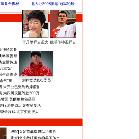
方筹备全揭秘
·
北大办2008奥运·冠军论坛
于丹擎祥云圣火
姚明传神圣祥云
体 育 热 点
备神秘装备
比略显萎靡
杰全情传递
八宝饭”
写生命奇迹
刘翔竞选IOC委员
杀气”重
 未开业已受到热捧(图)
 为四川灾区筹款300万
获赞誉 美丽更胜郭晶晶
进行调整 沈元龙有望复活
揽8金没戏 北京变化很大
·
段暄
|
女足首战瑞典以巧求胜
·
张斌
|
北京教练锻造的美国传奇