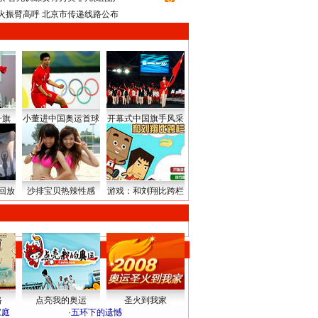
火振臂高呼 北京市传递线路公布
升旗
小董进中国奥运首球
开幕式中国旗手风采
回放
沙排宝贝热辣性感
游戏：和刘翔比跨栏
路
点亮我的奥运
圣火到我家
家庭
·
五环下的遗憾