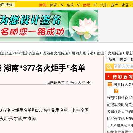
地产
搜狗
新闻
-
体育
-
S
-
娱乐
-
V
-
财经
-
IT
-
汽车
-
房产
-
家居
-
奥运频道-2008北京奥运会
>
奥运会火炬传递
>
境内火炬传递
>
韶山市火炬传递
>
最新
新闻
网页
 湖南“377名火炬手”名单
精 彩 新 闻
[
我来说两句
] [字号：
大
中
小
]
国奥18人
1
2
刘翔双腿估价13
前冠军变时尚美
7名火炬手名单和137名护跑手名单，其中全国
各国领导人中的
火炬手均“落户”湖南。
粉丝盛传姚明在通
110米栏新纪录
伊拉克代表团抵京