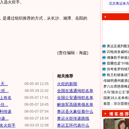
入选火炬手。
·
北京奥运各
奥 运 视 频
，是通过组织推荐的方式，从长沙、湘潭、岳阳的
奥运足裁判配
闪电侠发威科
(责任编辑：海盗)
偶像歌手林俊
苗圃也是“什锦
传奇奎罗特续
枪王杜丽备战“
相关推荐
传姚明通州建酒店
...
火炬的新闻
08-05-30 12:25
梦八出席慈善晚宴
...
全国在逃通缉犯名单
08-05-29 11:02
大马“跳水公主”
榜上有名
全国公安通缉犯名单
08-05-07 17:41
国奥18人名单将
索普：菲尔普斯
...
解放军高级将领名单
08-05-07 16:45
利传递
奥运圣火象征着什么
08-05-07 07:54
博 客 推 荐
...
奥运火炬传递路线
08-03-27 16:34
7名火炬手
奥运五环代表什么
08-03-25 11:08