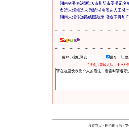
·
湖南省委表决通过8市州新市委书记名
·
奥运火炬候选人剪影:湖南候选人王盛
·
湖南火炬传递路线图敲定 沿途不再加广告
用户：
匿名
*搜狗拼音输入法，中文处理
设置首页
-
搜狗输入法
-
支