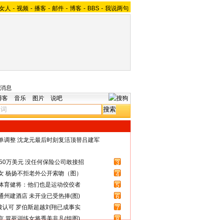
女人
-
视频
-
播客
-
邮件
-
博客
-
BBS
-
我说两句
消息
博客
音乐
图片
说吧
名单调整 沈龙元最后时刻复活顶替吕建军
50万美元 没任何保险公司敢接招
3
女 杨扬不拒老外公开索吻（图）
4
体育健将：他们也是运动佼佼者
5
州建酒店 未开业已受热捧(图)
6
被认可 罗伯斯超越刘翔已成事实
7
 冒死训练女将秀美非凡(组图)
8