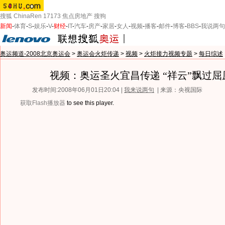
搜狐
ChinaRen
17173
焦点房地产
搜狗
新闻
-
体育
-
S
-
娱乐
-
V
-
财经
-
IT
-
汽车
-
房产
-
家居
-
女人
-
视频
-
播客
-
邮件
-
博客
-
BBS
-
我说两句
奥运频道-2008北京奥运会
>
奥运会火炬传递
>
视频
>
火炬接力视频专题
>
每日综述
视频：奥运圣火宜昌传递 “祥云”飘过屈
发布时间:2008年06月01日20:04 |
我来说两句
| 来源：央视国际
获取Flash播放器
to see this player.