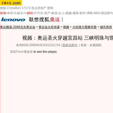
搜狐
ChinaRen
17173
焦点房地产
搜狗
新闻
-
体育
-
S
-
娱乐
-
V
-
财经
-
IT
-
汽车
-
房产
-
家居
-
女人
-
视频
-
播客
-
邮件
-
博客
-
BBS
-
我说两句
奥运频道-2008北京奥运会
>
奥运会火炬传递
>
视频
>
火炬接力视频专题
>
城市风情
视频：奥运圣火穿越宜昌站 三峡明珠与
发布时间:2008年06月01日21:54 |
我来说两句
| 来源：央视国际
获取Flash播放器
to see this player.