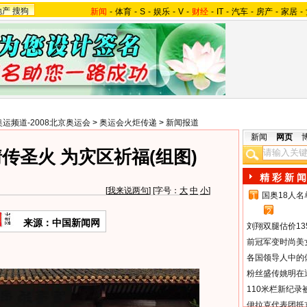
地产
搜狗
新闻
-
体育
-
S
-
娱乐
-
V
-
财经
-
IT
-
汽车
-
房产
-
家居
-
奥运频道-2008北京奥运会
>
奥运会火炬传递
>
新闻报道
新闻
网页
传圣火 为灾区祈福(组图)
精 彩 新 闻
[
我来说两句
] [字号：
大
中
小
]
国奥18人
1
2
来源：中国新闻网
刘翔双腿估价13
前冠军变时尚美
各国领导人中的
粉丝盛传姚明在通
110米栏新纪录
伊拉克代表团抵京