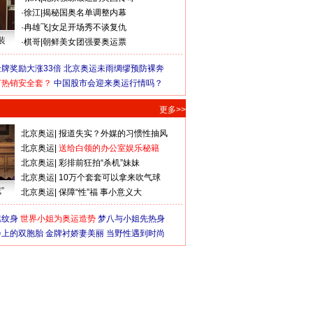
·
徐江
|
揭秘国奥名单调整内幕
·
冉雄飞
|
女足开场秀不谈复仇
装
·
棋哥
|
朝鲜美女团强要奥运票
牌奖励大涨33倍
北京奥运未雨绸缪预防裸奔
何热销安全套？
中国股市会迎来奥运行情吗？
更多>>
北京奥运
|
报道失实？外媒的习惯性抽风
北京奥运
|
送给白领的办公室娱乐秘籍
北京奥运
|
彩排前狂拍“杀机”妹妹
北京奥运
|
10万个套套可以拿来吹气球
”
北京奥运
|
保障“性”福 事小意义大
猛纹身
世界小姐为奥运造势
梦八与小姐先热身
会上的双胞胎
金牌衬娇妻美丽
当野性遇到时尚