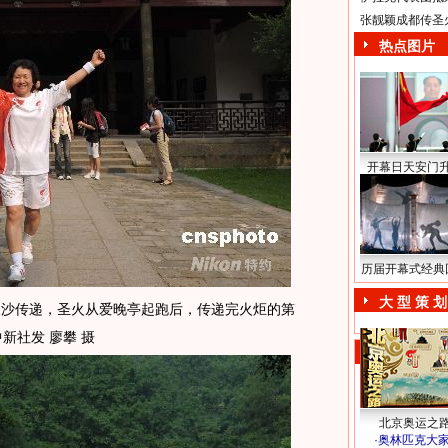
张靓颖成都传圣
热点图片
开幕日天安门
历届开幕式经典
大 型 策 划
沙传递，圣火从爱晚亭起跑后，传递完火炬的第
新社发 廖攀 摄
北京奥运之
·
奥林匹克大