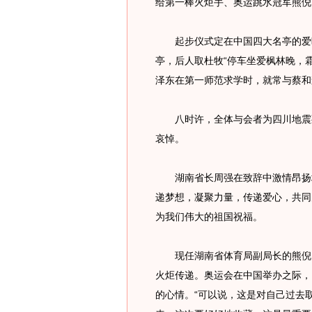
给第一棒火炬手、奥运跳水冠军熊倪
起步仪式定在中国四大名亭的爱
亭，后人取杜牧“停车坐爱枫林晚，
泽东在第一师范求学时，就常与蔡和
八时许，全体与会者为四川地震死
哀悼。
湖南省长周强在致辞中激情昂扬地
递梦想，凝聚力量，传递爱心，共同
为我们伟大的祖国祝福。
现任湖南省体育局副局长的熊倪曾
火炬传递。奥运会在中国举办之际，
的心情。“可以说，这是对自己过去