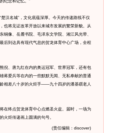
的纪念和记忆。”
楚汉名城”，文化底蕴深厚。今天的传递路线不仅
，也将见证改革开放以来城市发展的繁荣新貌。从
东铜像、岳麓书院、毛泽东文学院、湘江风光带、
最后到达具有现代气息的贺龙体育中心广场，全程
倪、唐九红在内的奥运冠军、世界冠军，还有包
雄蒋爱兵等在内的一些默默无闻、无私奉献的普通
龄相差八十岁的火炬手——九十四岁的潘基礩老人
在终点贺龙体育中心点燃圣火盆。届时，一场为
的火炬传递画上圆满的句号。
(责任编辑：discover)