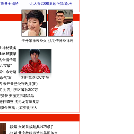
方筹备全揭秘
·
北大办2008奥运·冠军论坛
于丹擎祥云圣火
姚明传神圣祥云
体 育 热 点
备神秘装备
比略显萎靡
杰全情传递
八宝饭”
写生命奇迹
刘翔竞选IOC委员
杀气”重
 未开业已受到热捧(图)
 为四川灾区筹款300万
获赞誉 美丽更胜郭晶晶
进行调整 沈元龙有望复活
揽8金没戏 北京变化很大
·
段暄
|
女足首战瑞典以巧求胜
·
张斌
|
北京教练锻造的美国传奇