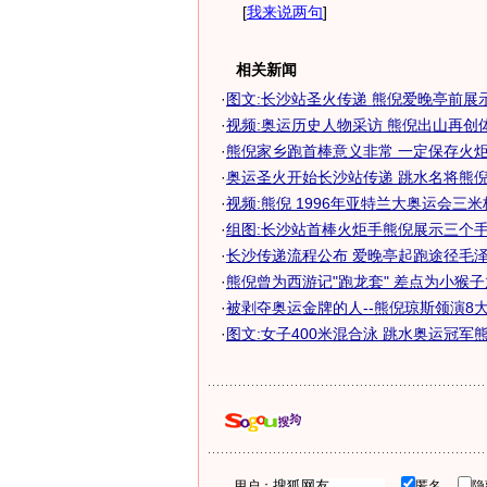
[
我来说两句
]
相关新闻
·
图文:长沙站圣火传递 熊倪爱晚亭前展
·
视频:奥运历史人物采访 熊倪出山再创
·
熊倪家乡跑首棒意义非常 一定保存火炬作
·
奥运圣火开始长沙站传递 跳水名将熊倪跑
·
视频:熊倪 1996年亚特兰大奥运会三
·
组图:长沙站首棒火炬手熊倪展示三个
·
长沙传递流程公布 爱晚亭起跑途径毛
·
熊倪曾为西游记"跑龙套" 差点为小猴子放
·
被剥夺奥运金牌的人--熊倪琼斯领演8大悲
·
图文:女子400米混合泳 跳水奥运冠军
用户：
匿名