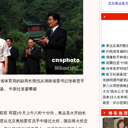
·
北京奥运各
奥 运 视 频
奥运足裁判配
闪电侠发威科
偶像歌手林俊
苗圃也是“什锦
传奇奎罗特续
枪王杜丽备战“
传姚明通州建酒店
省体育局的副局长熊倪从湖南省委书记张春贤手
梦八出席慈善晚宴
递。 中新社发廖攀摄
大马“跳水公主”
国奥18人名单将
索普：菲尔普斯
双双 邓霞)今天上午八时十分许，奥运圣火开始长
博 客 推 荐
贤从北京奥组委官员手中接过火炬，随后将火炬交