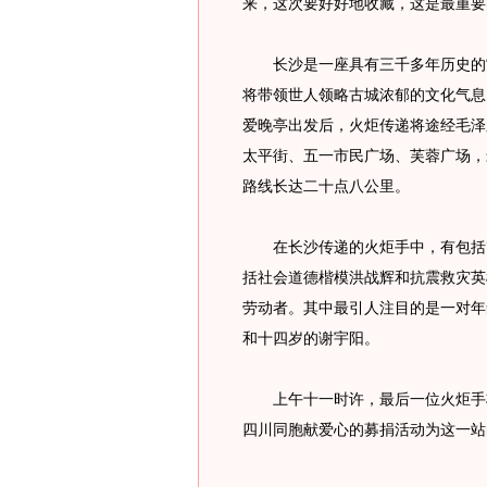
来，这次要好好地收藏，这是最重要
长沙是一座具有三千多年历史的“
将带领世人领略古城浓郁的文化气息
爱晚亭出发后，火炬传递将途经毛泽
太平街、五一市民广场、芙蓉广场，
路线长达二十点八公里。
在长沙传递的火炬手中，有包括熊
括社会道德楷模洪战辉和抗震救灾英
劳动者。其中最引人注目的是一对年
和十四岁的谢宇阳。
上午十一时许，最后一位火炬手将
四川同胞献爱心的募捐活动为这一站