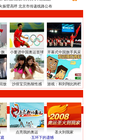
火振臂高呼 北京市传递线路公布
升旗
小董进中国奥运首球
开幕式中国旗手风采
回放
沙排宝贝热辣性感
游戏：和刘翔比跨栏
路
点亮我的奥运
圣火到我家
家庭
·
五环下的遗憾