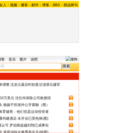
女人
-
视频
-
播客
-
邮件
-
博客
-
BBS
-
我说两句
博客
音乐
图片
说吧
名单调整 沈龙元最后时刻复活顶替吕建军
50万美元 没任何保险公司敢接招
3
女 杨扬不拒老外公开索吻（图）
4
体育健将：他们也是运动佼佼者
5
州建酒店 未开业已受热捧(图)
6
被认可 罗伯斯超越刘翔已成事实
7
 冒死训练女将秀美非凡(组图)
8