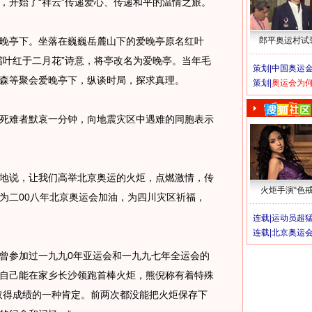
，开始了“祥云”传递爱心、传递和平的温情之旅。
晚亭下。
坐落在巍巍岳麓山下的爱晚亭原名红叶
郎平奥运村试
霜叶红于二月花”诗意，将亭改名为爱晚亭。当年毛
策划|
中国奥运金
森等聚会爱晚亭下，纵谈时局，探求真理。
策划|
奥运会为
难者默哀一分钟，向地震灾区中遇难的同胞表示
说，让我们高举北京奥运的火炬，点燃激情，传
火炬手演“色戒
为二00八年北京奥运会加油，为四川灾区祈福，
连载|
运动员超
连载|
北京奥运
参加过一九九0年亚运会和一九九七年全运会的
自己能在家乡长沙领跑首棒火炬，熊倪称有着特殊
取得成绩的一种肯定。前两次都没能把火炬保存下