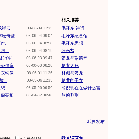
相关推荐
示祥云
毛泽东 诗词
08-06-04 11:35
体坛奇迹
毛泽东纪念馆
08-06-04 09:04
...
毛泽东思想
08-06-04 08:58
...
张春贤
08-06-04 08:19
米板冠军
贺龙与彭德怀
08-06-03 09:47
手势倡议
贺龙之死
08-06-03 08:28
泽东铜像
林彪与贺龙
08-06-01 11:26
...
贺龙的子女
08-05-09 11:33
...
熊倪现在在做什么官
08-05-06 09:56
熊倪亮相
熊倪判刑
08-04-02 08:46
我要发布
我来说两句
隐藏地址
设为辩论话题