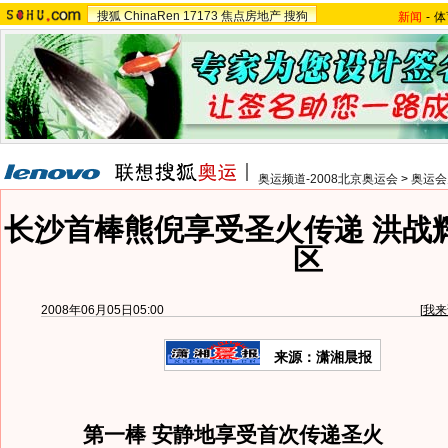
搜狐
ChinaRen
17173
焦点房地产
搜狗
新闻
-
体
奥运频道-2008北京奥运会
>
奥运会
长沙首棒熊倪享受圣火传递 洪战
区
2008年06月05日05:00
[
我来
来源：潇湘晨报
第一棒 安静地享受首次传递圣火