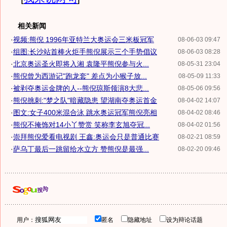
相关新闻
·
视频:熊倪 1996年亚特兰大奥运会三米板冠军
08-06-03 09:47
·
组图:长沙站首棒火炬手熊倪展示三个手势倡议
08-06-03 08:28
·
北京奥运圣火即将入湘 袁隆平熊倪参与火...
08-05-31 23:04
·
熊倪曾为西游记"跑龙套" 差点为小猴子放...
08-05-09 11:33
·
被剥夺奥运金牌的人--熊倪琼斯领演8大悲...
08-05-06 09:56
·
熊倪挑刺:"梦之队"暗藏隐患 望湖南夺奥运首金
08-04-02 14:07
·
图文:女子400米混合泳 跳水奥运冠军熊倪亮相
08-04-02 08:46
·
熊倪不掩饰对14小丫赞赏 笑称李玄旭夺冠...
08-04-02 01:56
·
崇拜熊倪爱看电视剧 王鑫:奥运会只是普通比赛
08-02-21 08:59
·
萨乌丁最后一跳留给水立方 赞熊倪是最强...
08-02-20 09:46
用户：
匿名
隐藏地址
设为辩论话题