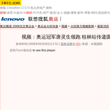
搜狐
ChinaRen
17173
焦点房地产
搜狗
新闻
-
体育
-
S
-
娱乐
-
V
-
财经
-
IT
-
汽车
-
房产
-
家居
-
女人
-
视频
-
播客
-
邮件
-
博客
-
BBS
-
我说两句
奥运频道-2008北京奥运会
>
奥运会火炬传递
>
视频
>
火炬接力视频新闻
>
最新消息
视频：奥运冠军唐灵生领跑 桂林站传递
发布时间:2008年06月06日12:52 |
我来说两句
(2)
| 来源：央视国际
获取Flash播放器
to see this player.