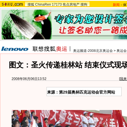
搜狐
ChinaRen
17173
焦点房地产
搜狗
新闻
-
体
奥运频道-2008北京奥运会
>
奥运会
图文：圣火传递桂林站 结束仪式现
2008年06月06日13:52
[
我来
来源：第29届奥林匹克运动会官方网站