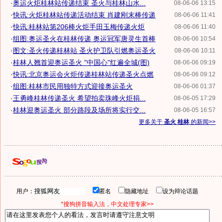
·
奥运火炬桂林站传递结束 圣火与桂林山水...
08-06-06 13:15
·
快讯:火炬桂林站传递活动结束 肖建刚末棒传递
08-06-06 11:41
·
快讯:桂林站第206棒火炬手田玉梅传递火炬
08-06-06 11:40
·
组图:奥运圣火在桂林传递 奥运冠军唐灵生首棒
08-06-06 10:54
·
图文:圣火传递桂林站 圣火护卫队引燃奥运圣火
08-06-06 10:11
·
桂林人翘首迎奥运圣火 "中国心"红遍全城(图)
08-06-06 09:19
·
快讯:北京奥运会火炬传递桂林站传递圣火点燃
08-06-06 09:12
·
组图:桂林市民用独特方式迎接奥运圣火
08-06-06 01:37
·
王勇峰桂林传递圣火 希望拍卖珠峰火炬捐...
08-06-05 17:29
·
桂林迎奥运圣火 部分路段及场所将实行交...
08-06-05 16:57
更多关于
圣火 桂林
的新闻>>
用户：
匿名
隐藏地址
设为辩论话题
*搜狗拼音输入法，中文处理专家>>