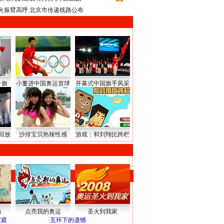
火振臂高呼 北京市传递线路公布
升旗
小董进中国奥运首球
开幕式中国旗手风采
回放
沙排宝贝热辣性感
游戏：和刘翔比跨栏
路
点亮我的奥运
圣火到我家
家庭
·
五环下的遗憾