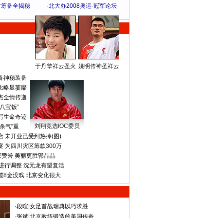
方筹备全揭秘
·
北大办2008奥运·冠军论坛
于丹擎祥云圣火
姚明传神圣祥云
体 育 热 点
备神秘装备
比略显萎靡
杰全情传递
八宝饭”
写生命奇迹
刘翔竞选IOC委员
杀气”重
 未开业已受到热捧(图)
 为四川灾区筹款300万
获赞誉 美丽更胜郭晶晶
进行调整 沈元龙有望复活
揽8金没戏 北京变化很大
·
段暄
|
女足首战瑞典以巧求胜
·
张斌
|
北京教练锻造的美国传奇