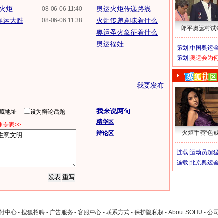
递火炬
奥运火炬传递路线
08-06-06 11:40
奥运大胜
火炬传递意味着什么
08-06-06 11:38
郎平奥运村试
奥运圣火象征着什么
奥运福娃
策划|
中国奥运金
策划|
奥运会为
我要发布
我来说两句
隐藏地址
设为辩论话题
精华区
专家>>
火炬手演“色戒
辩论区
连载|
运动员超
连载|
北京奥运
付中心
-
搜狐招聘
-
广告服务
-
客服中心
-
联系方式
-
保护隐私权
-
About SOHU
-
公