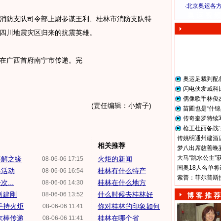
·
北京奥运各
奥 运 视 频
防支队司令部上尉参谋王利、桂林市消防支队特
四川地震灾区归来的抗震英雄。
在广西首府南宁市传递。完
奥运足裁判配
闪电侠发威科
偶像歌手林俊
(责任编辑：小婧子)
苗圃也是“什锦
传奇奎罗特续
枪王杜丽备战“
传姚明通州建酒店
相关推荐
梦八出席慈善晚宴
大马“跳水公主”
不解之缘
火炬的新闻
08-06-06 17:15
国奥18人名单将
递活动
桂林有什么特产
08-06-06 16:54
索普：菲尔普斯
...
桂林在什么地方
08-06-06 14:30
肖建刚
什么时候去桂林好
08-06-06 13:52
博 客 推 荐
手持火炬
你对桂林的印象如何
08-06-06 11:41
末棒传递
桂林在哪个省
08-06-06 11:41