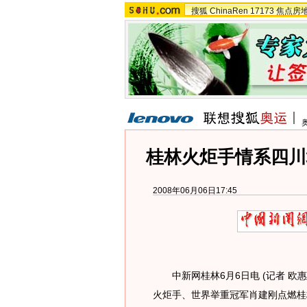
搜狐
ChinaRen
17173
焦点房
桂林火炬手情系四川
2008年06月06日17:45
中新网桂林6月6日电 (记者 欧
火炬手、世界举重冠军肖建刚点燃桂