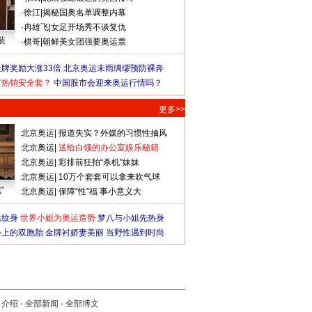
·
徐江
|
揭秘国奥名单调整内幕
·
冉雄飞
|
女足开场秀不谈复仇
装
·
棋哥
|
朝鲜美女团强要奥运票
牌奖励大涨33倍
北京奥运未雨绸缪预防裸奔
何热销安全套？
中国股市会迎来奥运行情吗？
更多>>
北京奥运
|
报道失实？外媒的习惯性抽风
北京奥运
|
送给白领的办公室娱乐秘籍
北京奥运
|
彩排前狂拍“杀机”妹妹
北京奥运
|
10万个套套可以拿来吹气球
”
北京奥运
|
保障“性”福 事小意义大
猛纹身
世界小姐为奥运造势
梦八与小姐先热身
会上的双胞胎
金牌衬娇妻美丽
当野性遇到时尚
司介绍
-
全部新闻
-
全部博文