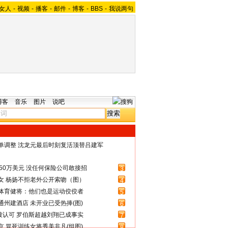
女人
-
视频
-
播客
-
邮件
-
博客
-
BBS
-
我说两句
博客
音乐
图片
说吧
名单调整 沈龙元最后时刻复活顶替吕建军
50万美元 没任何保险公司敢接招
3
女 杨扬不拒老外公开索吻（图）
4
体育健将：他们也是运动佼佼者
5
州建酒店 未开业已受热捧(图)
6
被认可 罗伯斯超越刘翔已成事实
7
 冒死训练女将秀美非凡(组图)
8