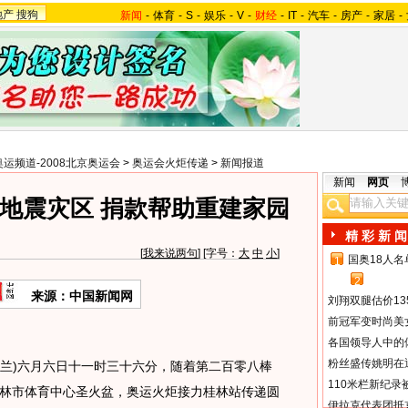
地产
搜狗
新闻
-
体育
-
S
-
娱乐
-
V
-
财经
-
IT
-
汽车
-
房产
-
家居
-
奥运频道-2008北京奥运会
>
奥运会火炬传递
>
新闻报道
新闻
网页
地震灾区 捐款帮助重建家园
精 彩 新 闻
[
我来说两句
] [字号：
大
中
小
]
国奥18人
1
2
来源：中国新闻网
刘翔双腿估价13
前冠军变时尚美
各国领导人中的
粉丝盛传姚明在通
惠兰)六月六日十一时三十六分，随着第二百零八棒
110米栏新纪录
林市体育中心圣火盆，奥运火炬接力桂林站传递圆
伊拉克代表团抵京