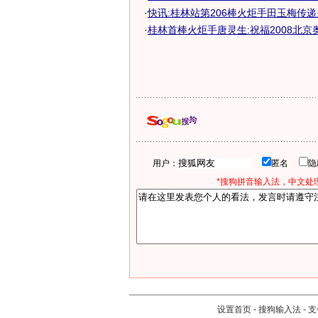
·
快讯:桂林站第206棒火炬手田玉梅传
·
桂林首棒火炬手唐灵生:祝福2008北京
用户：
匿名
*搜狗拼音输入法，中文处理
设置首页
-
搜狗输入法
-
支