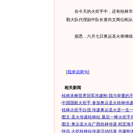
在今天的火炬手中，还有桂林市消
勤大队代理副中队长黄尚文两位刚从
据悉，六月七日奥运圣火将继续
[
我来说两句
]
相关新闻
·
桂林末棒世界冠军肖建刚:我与举重的
·
中国国航火炬手 参加奥运圣火桂林传
·
桂林火炬手白强:传递奥运圣火是一生一次
·
图文:圣火传递桂林站 最后一棒火炬手
·
图文:奥运圣火在广西桂林传递 程宏海
·
快讯:火炬桂林站传递活动结束 肖建刚