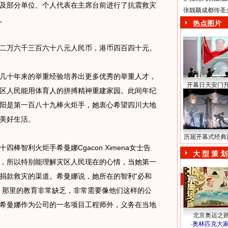
及部分单位、个人代表在主席台前进行了抗震救灾
张靓颖成都传圣
。
热点图片
二万六千三百六十八元人民币，港币四百四十元。
十年来的举重经验培养出更多优秀的举重人才，
开幕日天安门
区人民能用体育人的拼搏精神重建家园。此间年纪
阳是第一百八十九棒火炬手，她衷心希望四川大地
美好生活。
历届开幕式经典
智利火炬手希曼娜Cgacon Ximena女士告
大 型 策 划
，所以特别能理解灾区人民现在的心情，当她第一
捐款救灾的渠道。希曼娜说，她所在的智利“必和
，那里的教育非常缺乏，非常需要像他们这样的公
希曼娜作为公司的一名项目工程师外，义务在当地
北京奥运之
·
奥林匹克大