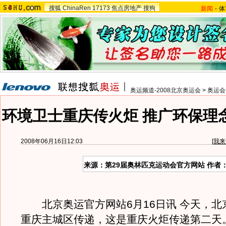
搜狐
ChinaRen
17173
焦点房地产
搜狗
新闻
-
体
奥运频道-2008北京奥运会
>
奥运会
环境卫士重庆传火炬 推广环保理
2008年06月16日12:03
[
我来
来源：第29届奥林匹克运动会官方网站 作者
北京奥运官方网站6月16日讯 今天，北
重庆主城区传递，这是重庆火炬传递第二天。