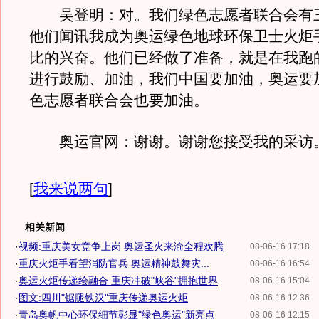
吴登明：对。我们绿色志愿者联合会有
他们闻讯我成为奥运绿色地球环保卫士火炬
比的兴奋。他们已经做了准备，就是在我跑
进行鼓励、加油，我们中国要加油，奥运要
色志愿者联合会也要加油。
奥运官网：谢谢。谢谢您接受我的采访
[
我来说两句
]
相关新闻
·
视频:重庆美女竞争上岗 奥运圣火来渝全程欢腾
08-06-16 17:18
·
重庆火炬手看望消防官兵 奥运精神鼓舞灾...
08-06-16 16:54
·
奥运火炬传递绘融合 重庆冲破"峡谷"拥抱世界
08-06-16 15:04
·
图文:四川"锯腿铁汉"重庆传递奥运火炬
08-06-16 12:36
·
青岛奥帆中心环保细节彰显"绿色奥运"新亮点
08-06-16 12:15