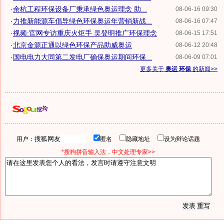
·
余杭工程环保设备厂秉承绿色奥运理念 助...
08-06-16 09:30
·
力推新能源车倡导绿色环保奥运年营销新战...
08-06-16 07:47
·
视频:官网专访重庆火炬手 吴登明推广环保理念
08-06-15 17:51
·
北京金源正通以绿色环保产品助威奥运
08-06-12 20:48
·
国电电力大同第二发电厂确保奥运期间环保...
08-06-09 07:01
更多关于
奥运 环保
的新闻>>
用户：
匿名
隐藏地址
设为辩论话题
*搜狗拼音输入法，中文处理专家>>