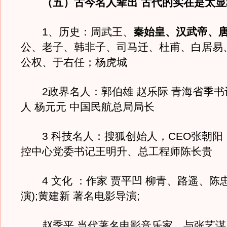
（五）古今名人辈出 古代的实在是太显
1、历史：周武王、
秦始皇、汉武帝、
公、老子、韩非子、司马迁、杜甫、白居易
公权、于右任；杨虎城
2政界名人：郭伯雄 赵乐际 青海省季书
人 杨元元 中国民航总局局长
3 科技名人：搜狐创始人，CEO张朝阳
控中心党委书记王明升、总工程师陈长贵
4 文化 ：作家 贾平凹 柳青、路遥、陈忠
演);黄建新 著名电影导演;
赵季平,当代著名电影音乐家，与张艺谋