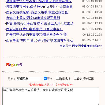
·
登珠峰火炬引火器今日将在西安亮相并试引火
08-04-19 10:19
·
搜狐西安市网友:保护神圣的火炬比生命都重要
08-04-08 19:43
·
西安火炬手姬娜: 我是火炬手 我激动我自豪
08-03-31 13:28
·
点燃心中圣火:西安08奥运火炬手剪影
08-01-23 18:10
·
图文:联想火炬手西安赛区 采油工人牙生江出场
07-10-01 12:13
·
西安电影制片厂电影作品:《西安事变》
07-07-26 13:16
·
西安召开纪念西安事变70周年座谈会 孙清...
06-12-12 11:28
·
西安事变70周年 西安举行祭拜杨虎城将军活动
06-12-02 14:51
更多关于
西安 西安事变
的新闻>>
用户：
匿名
隐藏地址
设为辩论话题
*搜狗拼音输入法，中文处理专家>>