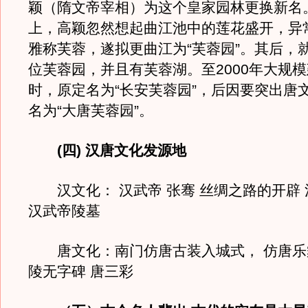
颖（隋文帝宰相）为这个皇家园林更换新名
上，高颖忽然想起曲江池中的莲花盛开，异
雅称芙蓉，遂拟更曲江为“芙蓉园”。其后，
位芙蓉园，并且有芙蓉湖。至2000年大规
时，原定名为“长安芙蓉园”，后因要突出唐
名为“大唐芙蓉园”。
(四) 汉唐文化发源地
汉文化： 汉武帝 张骞 丝绸之路的开辟 
汉武帝陵墓
唐文化：南门仿唐古装入城式， 仿唐乐
陵无字碑 唐三彩