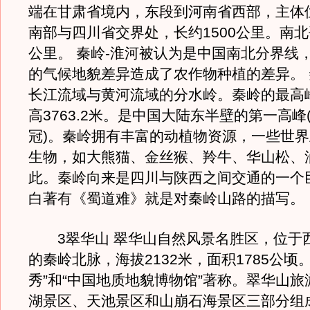
端在甘肃省境内，东段到河南省西部，主体
南部与四川省交界处，长约1500公里。南北
公里。 秦岭-淮河被认为是中国南北分界线
的气候地貌差异造成了农作物种植的差异。
长江流域与黄河流域的分水岭。秦岭的最高
高3763.2米。是中国大陆东半壁的第一高峰
冠)。秦岭拥有丰富的动植物资源，一些世
生物，如大熊猫、金丝猴、羚牛、华山松、
此。秦岭向来是四川与陕西之间交通的一个
白著有《蜀道难》就是对秦岭山路的描写。
3翠华山 翠华山自然风景名胜区，位于西
的秦岭北脉，海拔2132米，面积1785公顷
秀”和“中国地质地貌博物馆”著称。翠华山
湖景区、天池景区和山崩石海景区三部分组