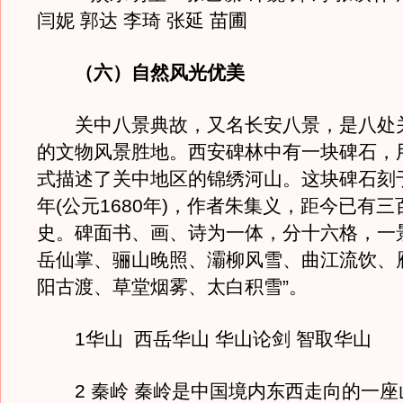
闫妮 郭达 李琦 张延 苗圃
（六）自然风光优美
关中八景典故，又名长安八景，是八处
的文物风景胜地。西安碑林中有一块碑石，
式描述了关中地区的锦绣河山。这块碑石刻
年(公元1680年)，作者朱集义，距今已有
史。碑面书、画、诗为一体，分十六格，一
岳仙掌、骊山晚照、灞柳风雪、曲江流饮、
阳古渡、草堂烟雾、太白积雪”。
1华山 西岳华山 华山论剑 智取华山
2 秦岭 秦岭是中国境内东西走向的一座