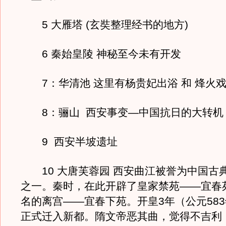
5 大雁塔 (玄奘整理经书的地方)
6 秦始皇陵 神秘至今未有开发
7：华清池 这里有杨贵妃出浴 和 烽火
8：骊山 西安事变—中国抗日的大转机
9 西安半坡遗址
10 大唐芙蓉园 西安曲江被誉为中国古
之一。秦时，在此开辟了皇家禁苑——宜春
名的离宫——宜春下苑。开皇3年（公元58
正式迁入新都。隋文帝恶其曲，觉得不吉利