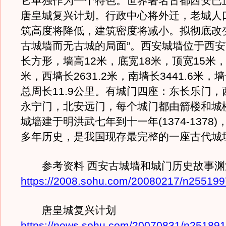
它单独作为一个特色。世界著名古都西安已
唐皇城复兴计划。行政中心将外迁，老城人
筑高度将降低，建筑密度将减小。拟彻底改
古城墙而无古城的局面”。西安城墙位于西
长方形，墙高12米，底宽18米，顶宽15米，
米，西墙长2631.2米，南墙长3441.6米，墙
总周长11.9公里。有城门四座：东长乐门
永宁门，北安远门，每个城门都由箭楼和城
城墙建于明洪武七年到十一年(1374-1378)
多年历史，是我国现存最完整的一座古代城
参考资料 西安古城墙和城门历史故事渊
https://2008.sohu.com/20080217/n255199
唐皇城复兴计划
https://news.sohu.com/20070831/n251891