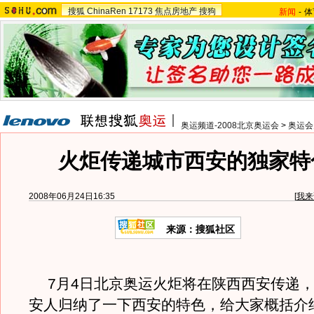
搜狐
ChinaRen
17173
焦点房地产
搜狗
新闻
-
体
奥运频道-2008北京奥运会
>
奥运会
火炬传递城市西安的独家特
2008年06月24日16:35
[
我来
来源：搜狐社区
7月4日北京奥运火炬将在陕西西安传递，
安人归纳了一下西安的特色，给大家概括介