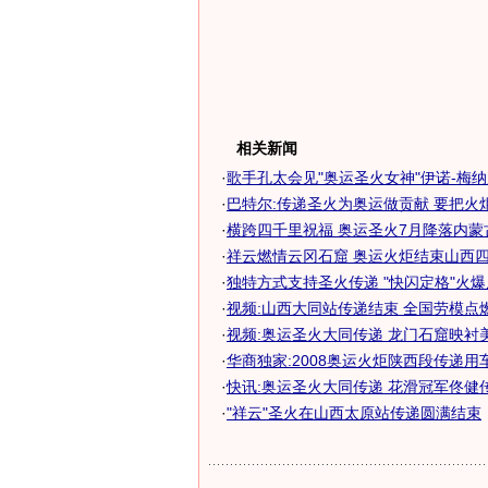
相关新闻
·
歌手孔太会见"奥运圣火女神"伊诺-梅
·
巴特尔:传递圣火为奥运做贡献 要把火
·
横跨四千里祝福 奥运圣火7月降落内蒙
·
祥云燃情云冈石窟 奥运火炬结束山西
·
独特方式支持圣火传递 "快闪定格"火
·
视频:山西大同站传递结束 全国劳模点
·
视频:奥运圣火大同传递 龙门石窟映衬
·
华商独家:2008奥运火炬陕西段传递用车
·
快讯:奥运圣火大同传递 花滑冠军佟健
·
"祥云"圣火在山西太原站传递圆满结束