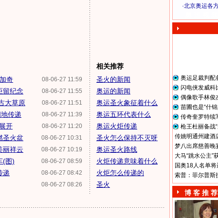
·
北京奥运各
奥 运 视 频
相关推荐
奥运足裁判配
纳加奇
圣火的新闻
08-06-27 11:59
闪电侠发威科
炬留纪念
奥运的新闻
08-06-27 11:55
偶像歌手林俊
古大草原
奥运圣火象征着什么
08-06-27 11:51
苗圃也是“什锦
四地传递
奥运五环代表什么
08-06-27 11:39
传奇奎罗特续
爆展开
奥运火炬传递
08-06-27 11:20
枪王杜丽备战“
传姚明通州建酒店
燃圣火盆
圣火怎么保持不灭呀
08-06-27 10:31
梦八出席慈善晚宴
美丽祥云
奥运圣火路线
08-06-27 10:19
大马“跳水公主”
(图)
火炬传递意味着什么
08-06-27 08:59
国奥18人名单将
传递
火炬怎么传递的
08-06-27 08:42
索普：菲尔普斯
圣火
08-06-27 08:26
博 客 推 荐