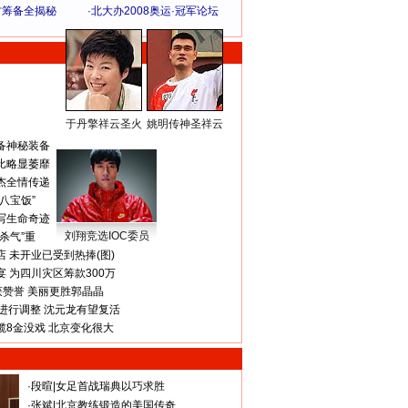
方筹备全揭秘
·
北大办2008奥运·冠军论坛
于丹擎祥云圣火
姚明传神圣祥云
体 育 热 点
备神秘装备
比略显萎靡
杰全情传递
八宝饭”
写生命奇迹
刘翔竞选IOC委员
杀气”重
 未开业已受到热捧(图)
 为四川灾区筹款300万
获赞誉 美丽更胜郭晶晶
进行调整 沈元龙有望复活
揽8金没戏 北京变化很大
·
段暄
|
女足首战瑞典以巧求胜
·
张斌
|
北京教练锻造的美国传奇