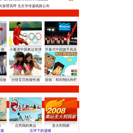
火振臂高呼 北京市传递线路公布
升旗
小董进中国奥运首球
开幕式中国旗手风采
回放
沙排宝贝热辣性感
游戏：和刘翔比跨栏
路
点亮我的奥运
圣火到我家
家庭
·
五环下的遗憾