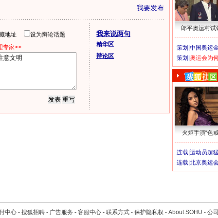
我要发布
郎平奥运村试
我来说两句
隐藏地址
设为辩论话题
精华区
专家>>
策划|
中国奥运金
辩论区
策划|
奥运会为
火炬手演“色戒
连载|
运动员超
连载|
北京奥运
付中心
-
搜狐招聘
-
广告服务
-
客服中心
-
联系方式
-
保护隐私权
-
About SOHU
-
公