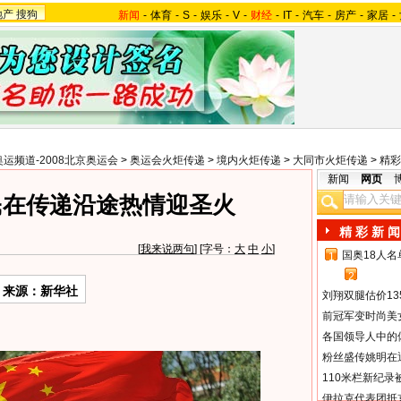
地产
搜狗
新闻
-
体育
-
S
-
娱乐
-
V
-
财经
-
IT
-
汽车
-
房产
-
家居
-
奥运频道-2008北京奥运会
>
奥运会火炬传递
>
境内火炬传递
>
大同市火炬传递
>
精彩
新闻
网页
民在传递沿途热情迎圣火
精 彩 新 闻
[
我来说两句
] [字号：
大
中
小
]
国奥18人
1
2
来源：新华社
刘翔双腿估价13
前冠军变时尚美
各国领导人中的
粉丝盛传姚明在通
110米栏新纪录
伊拉克代表团抵京