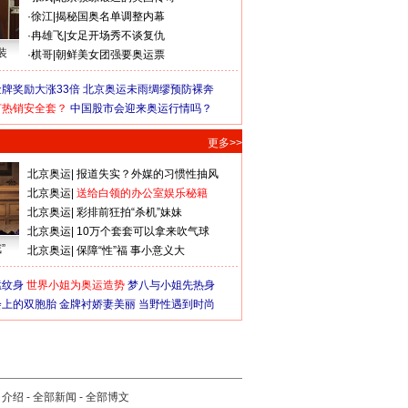
·
徐江
|
揭秘国奥名单调整内幕
·
冉雄飞
|
女足开场秀不谈复仇
装
·
棋哥
|
朝鲜美女团强要奥运票
牌奖励大涨33倍
北京奥运未雨绸缪预防裸奔
何热销安全套？
中国股市会迎来奥运行情吗？
更多>>
北京奥运
|
报道失实？外媒的习惯性抽风
北京奥运
|
送给白领的办公室娱乐秘籍
北京奥运
|
彩排前狂拍“杀机”妹妹
北京奥运
|
10万个套套可以拿来吹气球
”
北京奥运
|
保障“性”福 事小意义大
猛纹身
世界小姐为奥运造势
梦八与小姐先热身
会上的双胞胎
金牌衬娇妻美丽
当野性遇到时尚
司介绍
-
全部新闻
-
全部博文