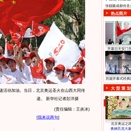
张靓颖成都传圣
热点图片
开幕日天安门
历届开幕式经典
大 型 策 划
递活动加油。当日，北京奥运圣火在山西大同传
递。 新华社记者彭洋摄
(责任编辑：王炎冰)
[
我来说两句
]
北京奥运之
·
奥林匹克大