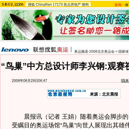
搜狐
ChinaRen
17173
焦点房地产
搜狗
新闻
-
体
奥运频道-2008北京奥运会
>
国家体
“鸟巢”中方总设计师李兴钢:观赛
2008年06月29日06:47
[
我来
来源：北京晨报
晨报讯（记者 王娟）随着奥运会脚步的
受瞩目的奥运场馆“鸟巢”向世人展现出其雄