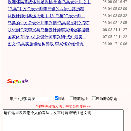
·
欧洲杯揭幕战体育场揭秘:出自鸟巢设计师之手
08-06-06 16:47
·
"鸟巢"中方总设计师李兴钢的两段心路历程
08-04-05 02:09
·
从设计师到奥运火炬手 访"鸟巢"总设计师...
08-04-03 08:32
·
鸟巢的中方总设计师李兴钢:鸟巢就是我的"家"
08-04-02 12:05
·
联想副总裁李岚与鸟巢设计师李兴钢做客搜狐
08-03-31 11:27
·
国家体育场中方总设计师李兴钢:找到最美...
07-05-22 11:22
·
图文:鸟巢实施钢结构卸载 李兴钢介绍情况
06-09-17 10:06
用户：
匿名
隐藏地址
设为辩论话题
*搜狗拼音输入法，中文处理专家>>