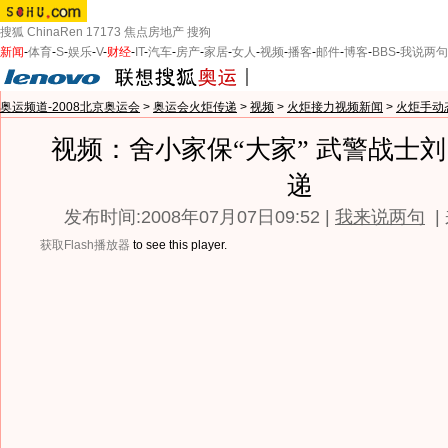
搜狐
ChinaRen
17173
焦点房地产
搜狗
新闻
-
体育
-
S
-
娱乐
-
V
-
财经
-
IT
-
汽车
-
房产
-
家居
-
女人
-
视频
-
播客
-
邮件
-
博客
-
BBS
-
我说两句
奥运频道-2008北京奥运会
>
奥运会火炬传递
>
视频
>
火炬接力视频新闻
>
火炬手动
视频：舍小家保“大家” 武警战士
递
发布时间:2008年07月07日09:52 |
我来说两句
|
获取Flash播放器
to see this player.