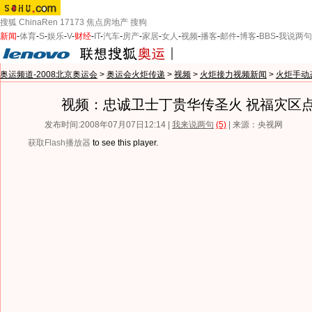
搜狐
ChinaRen
17173
焦点房地产
搜狗
新闻
-
体育
-
S
-
娱乐
-
V
-
财经
-
IT
-
汽车
-
房产
-
家居
-
女人
-
视频
-
播客
-
邮件
-
博客
-
BBS
-
我说两句
奥运频道-2008北京奥运会
>
奥运会火炬传递
>
视频
>
火炬接力视频新闻
>
火炬手动
视频：忠诚卫士丁贵华传圣火 祝福灾区
发布时间:2008年07月07日12:14 |
我来说两句
(5)
| 来源：央视网
获取Flash播放器
to see this player.