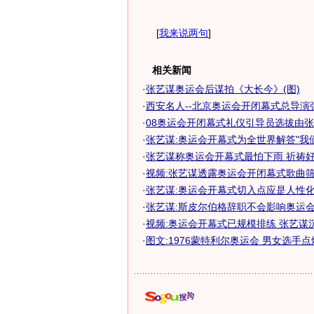
[
我来说两句
]
相关新闻
·
张艺谋奥运会后谋拍《大长今》(图)
·
西安名人--北京奥运会开闭幕式总导演
·
08奥运会开闭幕式礼仪引导员选拔由
·
张艺谋:奥运会开幕式为全世界解答"我
·
张艺谋称奥运会开幕式最怕下雨 祈祷
·
视频:张艺谋透露奥运会开闭幕式歌曲
·
张艺谋:奥运会开幕式切入点应是人性化和
·
张艺谋:斯皮尔伯格辞职不会影响奥运
·
视频:奥运会开幕式已规模排练 张艺谋
·
图文:1976蒙特利尔奥运会 男女选手