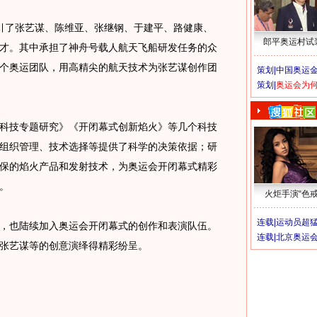
了张艺谋、陈维亚、张继钢、于建平、路健康、
郎平奥运村试
才。其中承担了神舟号载人航天飞船研发任务的众
个奥运团队，用高精尖的航天技术为张艺谋创作团
策划|
中国奥运金
策划|
奥运会为
技专题研究》《开闭幕式创新焰火》等几个科技
组织管理、技术选择等提供了科学的决策依据；研
保的焰火产品和发射技术，为奥运会开闭幕式精彩
。
火炬手演“色戒
连载|
运动员超
也陆续加入奥运会开闭幕式的创作和表演队伍。
连载|
北京奥运
张艺谋等的创意演绎得精彩纷呈。