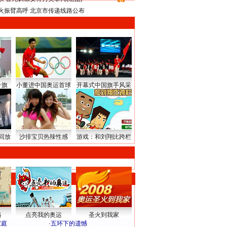
8
火振臂高呼 北京市传递线路公布
升旗
小董进中国奥运首球
开幕式中国旗手风采
回放
沙排宝贝热辣性感
游戏：和刘翔比跨栏
路
点亮我的奥运
圣火到我家
家庭
·
五环下的遗憾