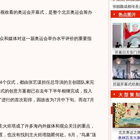
张靓颖成都传圣
视收看的奥运会开幕式，是整个北京奥运会筹办
热点图片
众和媒体对这一届奥运会举办水平评价的重要指
开幕日天安门
个仪式，都由张艺谋担任总导演的主创团队来完
历届开幕式经典
仪式的创意方案都已在去年下半年相继完成，投入
大 型 策 划
巢”进行的首次彩排，因故改为7月中下旬。而在7月
。
主火炬塔成了许多海内外媒体和观众关注的重点，
北京奥运之
置，也没有找到主火炬塔隐匿何处。6月，“鸟巢”顶
·
奥林匹克大