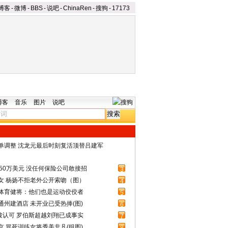
博客
-
微博
-
BBS
-
说吧
-
ChinaRen
-
搜狗
-
17173
博客
音乐
图片
说吧
名单调整 沈龙元最后时刻复活顶替吕建军
50万美元 没任何保险公司敢接招
3
女 杨扬不拒老外公开索吻（图）
4
体育健将：他们也是运动佼佼者
5
州建酒店 未开业已受热捧(图)
6
被认可 罗伯斯超越刘翔已成事实
7
 冒死训练女将秀美非凡(组图)