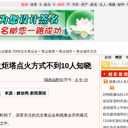
新闻
-
体育
-
S
-
娱乐
-
V
-
财经
-
IT
-
汽车
-
房产
-
家居
-
女人
-
视频
-
邮件
-
奥运频道-2008北京奥运会
>
奥运新闻
>
奥运城市
>
奥运城市北京
新闻
网页
火炬塔点火方式不到10人知晓
精 彩 新 闻
[
我来说两句
] [字号：
大
中
小
]
国奥18人
1
2
来源：解放网-新闻晨报
刘翔双腿估价13
前冠军变时尚美
各国领导人中的
粉丝盛传姚明在通
间了，深受关注的北京奥运会和残奥会开闭幕式
110米栏新纪录
之中。
伊拉克代表团抵京