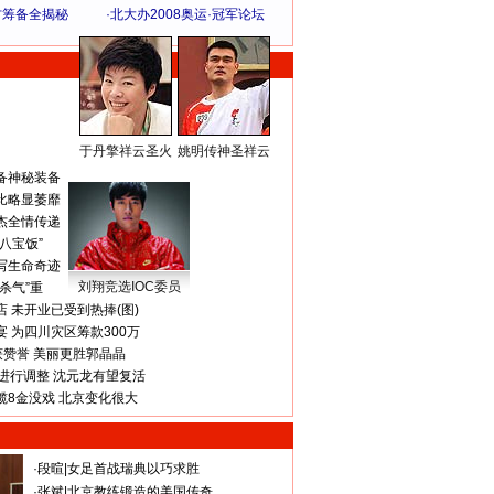
方筹备全揭秘
·
北大办2008奥运·冠军论坛
于丹擎祥云圣火
姚明传神圣祥云
体 育 热 点
备神秘装备
比略显萎靡
杰全情传递
八宝饭”
写生命奇迹
刘翔竞选IOC委员
杀气”重
 未开业已受到热捧(图)
 为四川灾区筹款300万
获赞誉 美丽更胜郭晶晶
进行调整 沈元龙有望复活
揽8金没戏 北京变化很大
·
段暄
|
女足首战瑞典以巧求胜
·
张斌
|
北京教练锻造的美国传奇