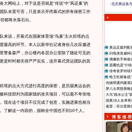
大网站上，对于这是否就是“传说”中“凤还巢”的
·
北京奥运各
奥 运 视 频
团队未置可否，只是表示开闭幕式的所有保密工作
一切都将水落石出。
来说，开幕式在国家体育场“鸟巢”主火炬塔的点
度最高的环节。本人以新华社记者身份几次应邀进
奥运足裁判配
里警备森严，办公楼内各层办公室除了随处可见的
闪电侠发威科
偶像歌手林俊
更是时时都关得严严实实，连开幕式营运团队的其
苗圃也是“什锦
传奇奎罗特续
枪王杜丽备战“
传姚明通州建酒店
塔的点火方式进行高度的保密，是历届奥运会的
梦八出席慈善晚宴
被科技部列为国家级的攻关项目，可以毫不夸张地
大马“跳水公主”
国奥18人名单将
。现在这个项目不仅完成了创意，实施进展也相当
索普：菲尔普斯
。了解这一内容的，据称全中国也不到10个人。
博 客 推 荐