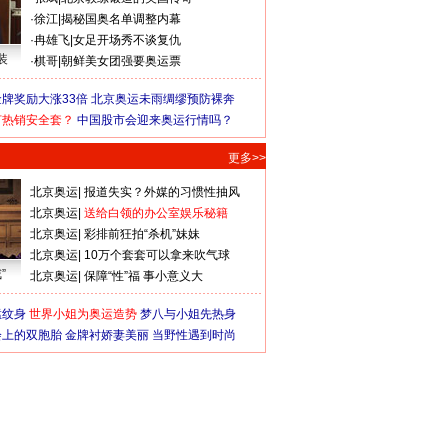
·
徐江
|
揭秘国奥名单调整内幕
·
冉雄飞
|
女足开场秀不谈复仇
装
·
棋哥
|
朝鲜美女团强要奥运票
牌奖励大涨33倍
北京奥运未雨绸缪预防裸奔
何热销安全套？
中国股市会迎来奥运行情吗？
更多>>
北京奥运
|
报道失实？外媒的习惯性抽风
北京奥运
|
送给白领的办公室娱乐秘籍
北京奥运
|
彩排前狂拍“杀机”妹妹
北京奥运
|
10万个套套可以拿来吹气球
”
北京奥运
|
保障“性”福 事小意义大
猛纹身
世界小姐为奥运造势
梦八与小姐先热身
会上的双胞胎
金牌衬娇妻美丽
当野性遇到时尚