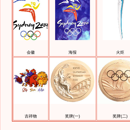
会徽
海报
火炬
吉祥物
奖牌(一)
奖牌(二)