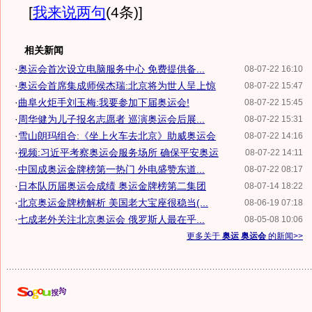
[
我来说两句
(4条)
]
相关新闻
·
奥运会首次设立电脑服务中心 免费提供备...
08-07-22 16:10
·
奥运会首席集成师侯杰瑞:北京将为世人呈上惊
08-07-22 15:47
·
曲阜火炬手刘玉梅:我要参加下届奥运会!
08-07-22 15:45
·
周华健为儿子报名志愿者 巡演奥运会后展...
08-07-22 15:31
·
雪山朗玛组合:《坐上火车去北京》助威奥运会
08-07-22 14:16
·
视频:习近平考察奥运会服务场所 确保平安奥运
08-07-22 14:11
·
中国成奥运金牌榜第一热门 外电盛赞东道...
08-07-22 08:17
·
日本队历届奥运会成绩 奥运金牌榜第二集团
08-07-14 18:22
·
北京奥运金牌榜解析 美国老大宝座很稳当(...
08-06-19 07:18
·
七成老外关注北京奥运会 俄罗斯人最在乎...
08-05-08 10:06
更多关于
奥运 奥运会
的新闻>>