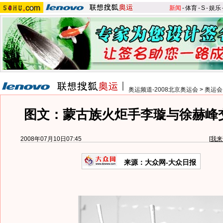
新闻
-
体育
-
S
-
娱乐
奥运频道-2008北京奥运会
>
奥运会
图文：蒙古族火炬手李璇与徐赫峰
2008年07月10日07:45
[
我来
来源：大众网-大众日报