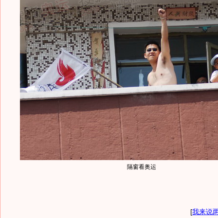
隔窗看奥运
[
我来说