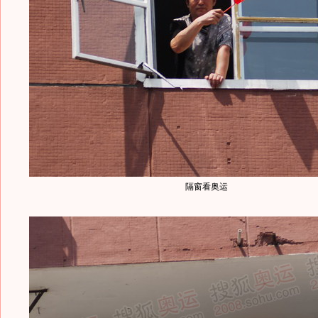
隔窗看奥运