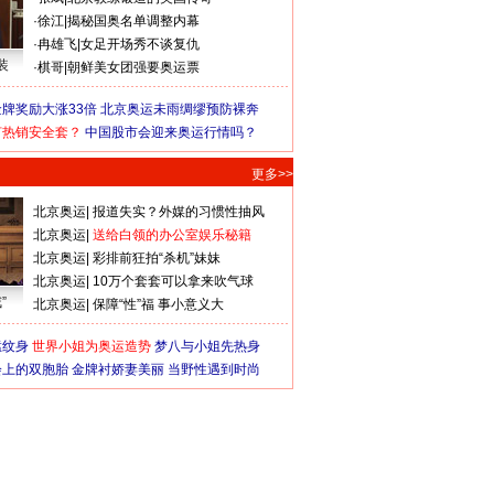
·
徐江
|
揭秘国奥名单调整内幕
·
冉雄飞
|
女足开场秀不谈复仇
装
·
棋哥
|
朝鲜美女团强要奥运票
牌奖励大涨33倍
北京奥运未雨绸缪预防裸奔
何热销安全套？
中国股市会迎来奥运行情吗？
更多>>
北京奥运
|
报道失实？外媒的习惯性抽风
北京奥运
|
送给白领的办公室娱乐秘籍
北京奥运
|
彩排前狂拍“杀机”妹妹
北京奥运
|
10万个套套可以拿来吹气球
”
北京奥运
|
保障“性”福 事小意义大
猛纹身
世界小姐为奥运造势
梦八与小姐先热身
会上的双胞胎
金牌衬娇妻美丽
当野性遇到时尚