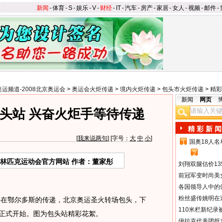
新闻
-
体育
-
S
-
娱乐
-
V
-
财经
-
IT
-
汽车
-
房产
-
家居
-
女人
-
视频
-
邮件
-
奥运频道-2008北京奥运会
>
奥运会火炬传递
>
境内火炬传递
>
包头市火炬传递
>
精彩
新闻
网页
头站 兴奋火炬手等待传递
精 彩 新 闻
[
我来说两句
] [字号：
大
中
小
]
国奥18人
1
2
奥林匹克运动会官方网站 作者：董家彤
刘翔双腿估价13
前冠军变时尚美
各国领导人中的
粉丝盛传姚明在通
在鄂尔多斯的传递，北京奥运圣火转场包头，下
110米栏新纪录
”正式开始。图为包头站精彩花絮。
伊拉克代表团抵京