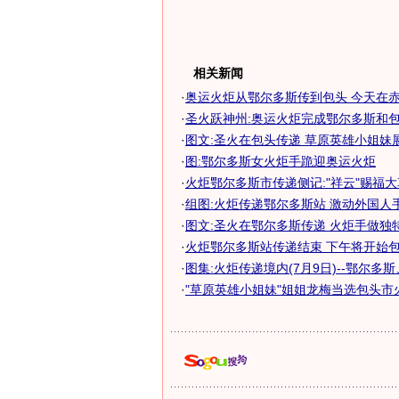
相关新闻
·
奥运火炬从鄂尔多斯传到包头 今天在赤峰
·
圣火跃神州:奥运火炬完成鄂尔多斯和包头
·
图文:圣火在包头传递 草原英雄小姐妹
·
图:鄂尔多斯女火炬手跪迎奥运火炬
·
火炬鄂尔多斯市传递侧记:"祥云"赐福
·
组图:火炬传递鄂尔多斯站 激动外国人
·
图文:圣火在鄂尔多斯传递 火炬手做独
·
火炬鄂尔多斯站传递结束 下午将开始包头
·
图集:火炬传递境内(7月9日)--鄂尔多
·
"草原英雄小姐妹"姐姐龙梅当选包头市