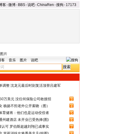
博客
-
微博
-
BBS
-
说吧
-
ChinaRen
-
搜狗
-
17173
图片
博客
音乐
图片
说吧
名单调整 沈龙元最后时刻复活顶替吕建军
50万美元 没任何保险公司敢接招
3
女 杨扬不拒老外公开索吻（图）
4
体育健将：他们也是运动佼佼者
5
州建酒店 未开业已受热捧(图)
6
被认可 罗伯斯超越刘翔已成事实
7
 冒死训练女将秀美非凡(组图)