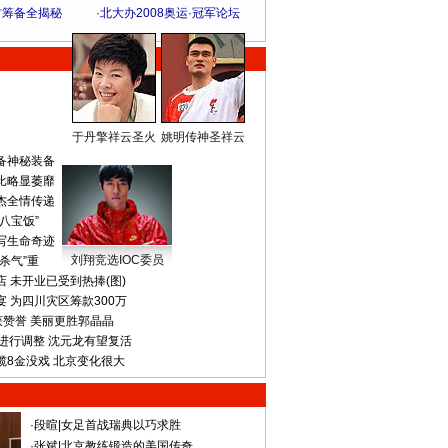
方筹备全揭秘
·
北大办2008奥运·冠军论坛
于丹擎祥云圣火
姚明传神圣祥云
体 育 热 点
备神秘装备
比略显萎靡
杰全情传递
八宝饭”
写生命奇迹
刘翔竞选IOC委员
杀气”重
 未开业已受到热捧(图)
 为四川灾区筹款300万
获赞誉 美丽更胜郭晶晶
进行调整 沈元龙有望复活
揽8金没戏 北京变化很大
·
段暄
|
女足首战瑞典以巧求胜
·
张斌
|
北京教练锻造的美国传奇