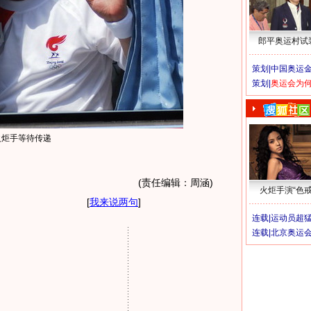
郎平奥运村试
策划|
中国奥运金
策划|
奥运会为
火炬手等待传递
(责任编辑：周涵)
火炬手演“色戒
[
我来说两句
]
连载|
运动员超
连载|
北京奥运