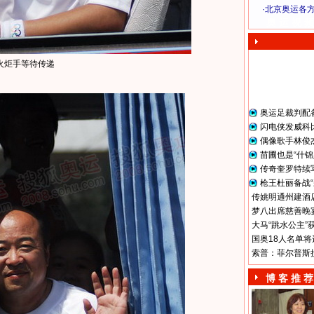
·
北京奥运各
奥 运 视 频
火炬手等待传递
奥运足裁判配
闪电侠发威科
偶像歌手林俊
苗圃也是“什锦
传奇奎罗特续
枪王杜丽备战“
传姚明通州建酒店
梦八出席慈善晚宴
大马“跳水公主”
国奥18人名单将
索普：菲尔普斯
博 客 推 荐