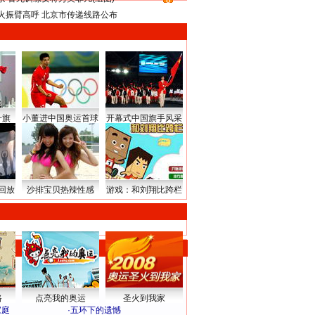
8
火振臂高呼 北京市传递线路公布
升旗
小董进中国奥运首球
开幕式中国旗手风采
回放
沙排宝贝热辣性感
游戏：和刘翔比跨栏
路
点亮我的奥运
圣火到我家
家庭
·
五环下的遗憾