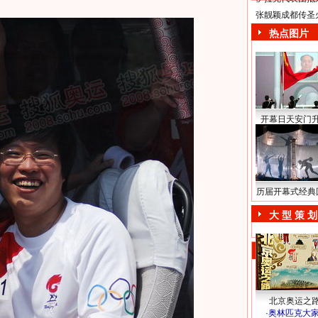
张靓颖成都传圣
热点图片
开幕日天安门
历届开幕式经典
大 型 策 划
北京奥运之
·
奥林匹克大