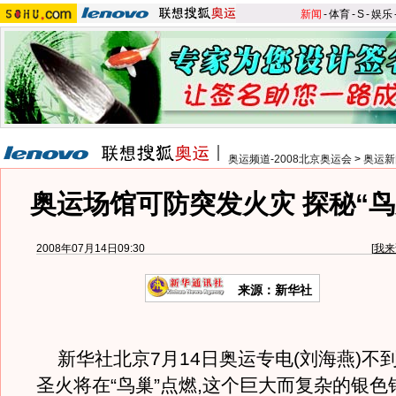
新闻
-
体育
-
S
-
娱乐
奥运频道-2008北京奥运会
>
奥运新
奥运场馆可防突发火灾 探秘“鸟
2008年07月14日09:30
[
我来
来源：新华社
新华社北京7月14日奥运专电(刘海燕)不到
圣火将在“鸟巢”点燃,这个巨大而复杂的银