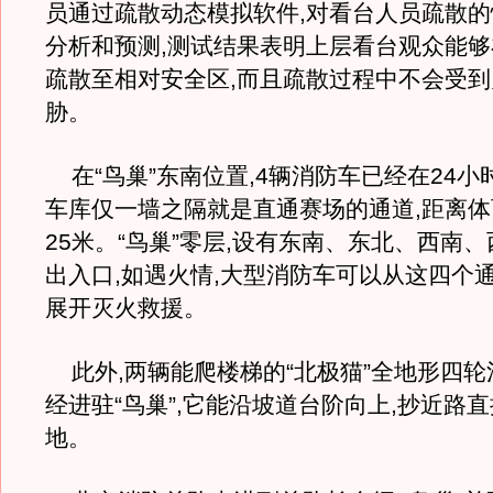
员通过疏散动态模拟软件,对看台人员疏散
分析和预测,测试结果表明上层看台观众能够
疏散至相对安全区,而且疏散过程中不会受
胁。
在“鸟巢”东南位置,4辆消防车已经在24小
车库仅一墙之隔就是直通赛场的通道,距离
25米。“鸟巢”零层,设有东南、东北、西南
出入口,如遇火情,大型消防车可以从这四个通
展开灭火救援。
此外,两辆能爬楼梯的“北极猫”全地形四轮
经进驻“鸟巢”,它能沿坡道台阶向上,抄近路
地。