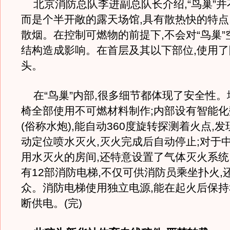
北京消防总队李进副总队长介绍,“鸟巢”并
而是个半开敞的露天场馆,具有散热快的特点
散烟。在控制可燃物的前提下,不会对“鸟巢
结构造成影响。在首层及其以下部位,使用
头。
在“鸟巢”内部,很多细节都体现了安全性。
椅全部使用不可燃材料制作;内部设有智能
(俗称水炮),能自动360度旋转探测着火点,发
动定位喷水灭火,灭火完成后自动停止;对于
用水灭火的房间,还特意设置了气体灭火系统;
有12部消防电梯,不仅可供消防员乘坐扑火,
众。消防电梯使用独立电源,能在起火后保持
断供电。(完)