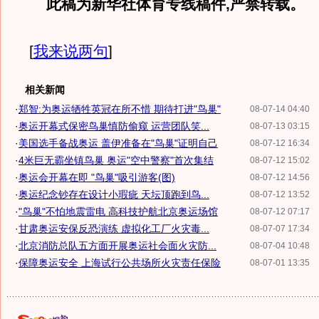
此稿为新华社体育专线稿件,严禁转载。
[
我来说两句
]
相关新闻
·
郑智:为奥运牺牲英冠在所不惜 期待打进"鸟巢"
08-07-14 04:40
·
奥运开幕式保密鸟巢慎防偷窥 运营团队笑...
08-07-13 03:15
·
美国选手备战奥运 盖伊准备在"鸟巢"证明自己
08-07-12 16:34
·
4米巨无霸坐镇鸟巢 奥运"空中警察"首次集结
08-07-12 15:02
·
奥运会开幕在即 "鸟巢"吸引游客(图)
08-07-12 14:56
·
奥运纪念钞存在设计小瑕疵 天坛顶跑到鸟...
08-07-12 13:52
·
"鸟巢"不怕地震雷电 高科技护航北京奥运场馆
08-07-12 07:17
·
甘肃奥运安保反恐演练 虚拟化工厂火灾毒...
08-07-07 17:34
·
北京消防总队五方面开展奥运社会面火灾防...
08-07-04 10:48
·
保障奥运安全 上海试行公共场所火灾责任保险
08-07-01 13:35