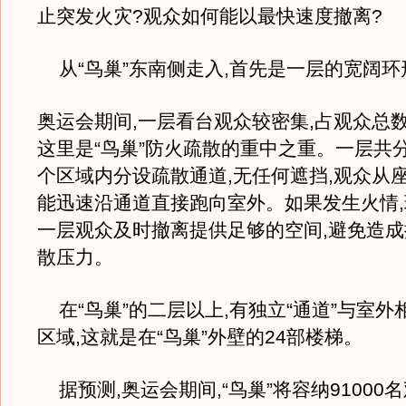
止突发火灾?观众如何能以最快速度撤离?
从“鸟巢”东南侧走入,首先是一层的宽阔环
奥运会期间,一层看台观众较密集,占观众总数
这里是“鸟巢”防火疏散的重中之重。一层共分
个区域内分设疏散通道,无任何遮挡,观众从座
能迅速沿通道直接跑向室外。如果发生火情
一层观众及时撤离提供足够的空间,避免造成
散压力。
在“鸟巢”的二层以上,有独立“通道”与室外
区域,这就是在“鸟巢”外壁的24部楼梯。
据预测,奥运会期间,“鸟巢”将容纳91000