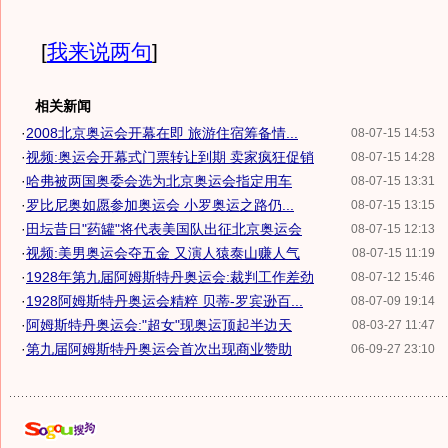
[
我来说两句
]
相关新闻
·
2008北京奥运会开幕在即 旅游住宿筹备情...
08-07-15 14:53
·
视频:奥运会开幕式门票转让到期 卖家疯狂促销
08-07-15 14:28
·
哈弗被两国奥委会选为北京奥运会指定用车
08-07-15 13:31
·
罗比尼奥如愿参加奥运会 小罗奥运之路仍...
08-07-15 13:15
·
田坛昔日"药罐"将代表美国队出征北京奥运会
08-07-15 12:13
·
视频:美男奥运会夺五金 又演人猿泰山赚人气
08-07-15 11:19
·
1928年第九届阿姆斯特丹奥运会:裁判工作差劲
08-07-12 15:46
·
1928阿姆斯特丹奥运会精粹 贝蒂-罗宾逊百...
08-07-09 19:14
·
阿姆斯特丹奥运会:"超女"现奥运顶起半边天
08-03-27 11:47
·
第九届阿姆斯特丹奥运会首次出现商业赞助
06-09-27 23:10