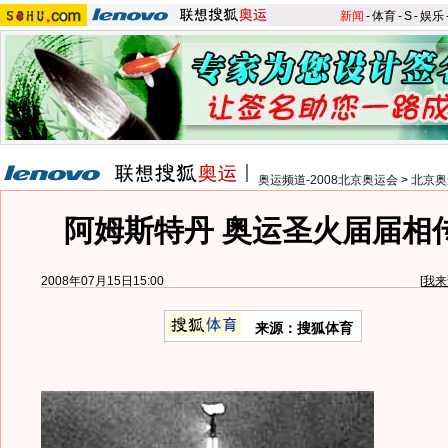
新闻
-
体育
-
S
-
娱乐
奥运频道-2008北京奥运会
>
北京奥
阿姆斯特丹 奥运圣火届届相
2008年07月15日15:00
[
我来
来源：搜狐体育