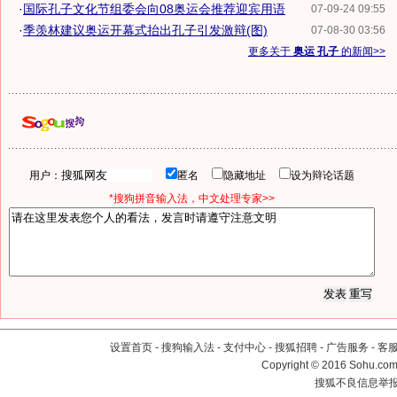
·
国际孔子文化节组委会向08奥运会推荐迎宾用语
07-09-24 09:55
·
季羡林建议奥运开幕式抬出孔子引发激辩(图)
07-08-30 03:56
更多关于
奥运 孔子
的新闻>>
用户：
匿名
隐藏地址
设为辩论话题
*搜狗拼音输入法，中文处理专家>>
设置首页
-
搜狗输入法
-
支付中心
-
搜狐招聘
-
广告服务
-
客
Copyright
©
2016 Sohu.com 
搜狐不良信息举