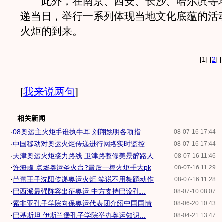
此外，在南京、西安、长沙、哈尔滨等
递当日，举行一系列体现当地文化底蕴的活
火炬的到来。
[1] [
2
] [
[
我来说两句
]
相关新闻
·
08奥运主火炬手谁执牛耳 刘翔姚明各项指...
08-07-16 17:44
·
中国移动对奥运火炬传递进行网络实时监控
08-07-16 17:44
·
天津奥运火炬接力路线 卫津路整修美景醉路人
08-07-16 11:46
·
许海峰 点燃奥运圣火台?最后一棒火炬手大pk
08-07-16 11:29
·
芭蕾王子沈阳传递奥运火炬 笑说不用舞蹈动作
08-07-16 11:28
·
巴西派最强阵容出征奥运 中方支持巴设孔...
08-07-10 08:07
·
索非亚孔子学院向保奥运代表团介绍中国国情
08-06-20 10:43
·
巴基斯坦 伊斯兰堡孔子学院举办奥运知识...
08-04-21 13:47