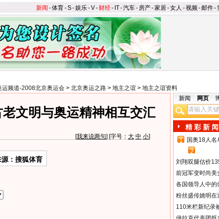
新闻
-
体育
-
S
-
娱乐
-
V
-
财经
-
IT
-
汽车
-
房产
-
家居
-
女人
-
视频
-
邮件
-
奥运频道-2008北京奥运会
>
北京奥运之路
>
地主之谊
>
地主之谊资料
新闻
网页
古老文明与奥运精神相互交汇
精 彩 新 闻
[
我来说两句
] [字号：
大
中
小
]
国奥18人
1
2
来源：搜狐体育
刘翔双腿估价13
前冠军变时尚美
各国领导人中的
粉丝盛传姚明在通
110米栏新纪录
伊拉克代表团抵京