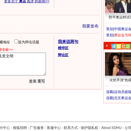
更多关于
奥运 孔子
的新闻>>
郎平奥运村试
我要发布
策划|
中国奥运金
策划|
奥运会为
我来说两句
隐藏地址
设为辩论话题
精华区
专家>>
辩论区
火炬手演“色戒
连载|
运动员超
连载|
北京奥运
付中心
-
搜狐招聘
-
广告服务
-
客服中心
-
联系方式
-
保护隐私权
-
About SOHU
-
公