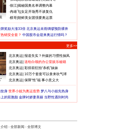
·
徐江
|
揭秘国奥名单调整内幕
·
冉雄飞
|
女足开场秀不谈复仇
装
·
棋哥
|
朝鲜美女团强要奥运票
牌奖励大涨33倍
北京奥运未雨绸缪预防裸奔
何热销安全套？
中国股市会迎来奥运行情吗？
更多>>
北京奥运
|
报道失实？外媒的习惯性抽风
北京奥运
|
送给白领的办公室娱乐秘籍
北京奥运
|
彩排前狂拍“杀机”妹妹
北京奥运
|
10万个套套可以拿来吹气球
”
北京奥运
|
保障“性”福 事小意义大
猛纹身
世界小姐为奥运造势
梦八与小姐先热身
会上的双胞胎
金牌衬娇妻美丽
当野性遇到时尚
司介绍
-
全部新闻
-
全部博文