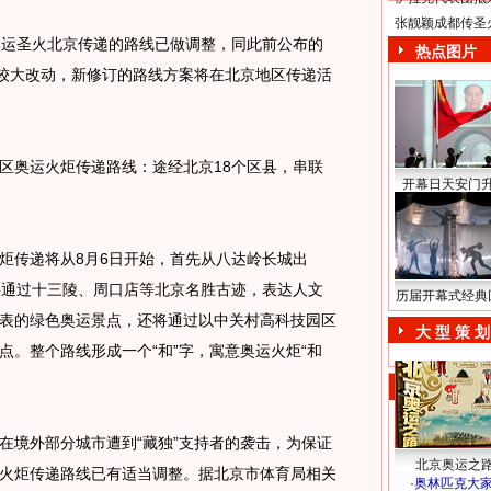
张靓颖成都传圣
运圣火北京传递的路线已做调整，同此前公布的
热点图片
有较大改动，新修订的路线方案将在北京地区传递活
奥运火炬传递路线：途经北京18个区县，串联
开幕日天安门
传递将从8月6日开始，首先从八达岭长城出
将通过十三陵、周口店等北京名胜古迹，表达人文
历届开幕式经典
表的绿色奥运景点，还将通过以中关村高科技园区
大 型 策 划
点。整个路线形成一个“和”字，寓意奥运火炬“和
境外部分城市遭到“藏独”支持者的袭击，为保证
北京奥运之
火炬传递路线已有适当调整。据北京市体育局相关
·
奥林匹克大