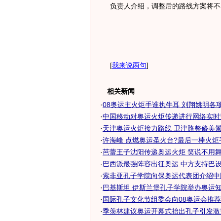
负责人介绍，调整后的路线方案将不
[
我来说两句
]
相关新闻
·
08奥运主火炬手谁执牛耳 刘翔姚明各项指
·
中国移动对奥运火炬传递进行网络实时
·
天津奥运火炬接力路线 卫津路整修美
·
许海峰 点燃奥运圣火台?最后一棒火炬
·
芭蕾王子沈阳传递奥运火炬 笑说不用
·
巴西派最强阵容出征奥运 中方支持巴设孔
·
索非亚孔子学院向保奥运代表团介绍中
·
巴基斯坦 伊斯兰堡孔子学院举办奥运知识
·
国际孔子文化节组委会向08奥运会推
·
季羡林建议奥运开幕式抬出孔子引发激辩