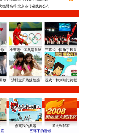
8
火振臂高呼 北京市传递线路公布
升旗
小董进中国奥运首球
开幕式中国旗手风采
回放
沙排宝贝热辣性感
游戏：和刘翔比跨栏
路
点亮我的奥运
圣火到我家
家庭
·
五环下的遗憾