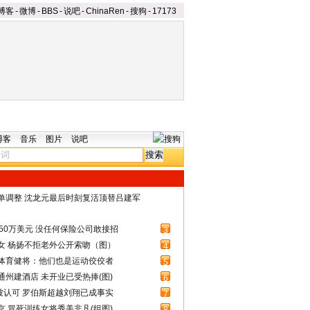
博客
-
微博
-
BBS
-
说吧
-
ChinaRen
-
搜狗
-
17173
博客
音乐
图片
说吧
名单调整 沈龙元最后时刻复活顶替吕建军
50万美元 没任何保险公司敢接招
3
女 杨扬不拒老外公开索吻（图）
4
体育健将：他们也是运动佼佼者
5
州建酒店 未开业已受热捧(图)
6
被认可 罗伯斯超越刘翔已成事实
7
 冒死训练女将秀美非凡(组图)