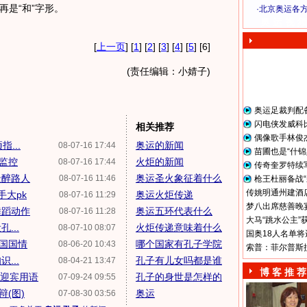
再是“和”字形。
·
北京奥运各
奥 运 视 频
[
上一页
] [
1
] [
2
] [
3
] [
4
] [
5
] [6]
(责任编辑：小婧子)
奥运足裁判配
闪电侠发威科
相关推荐
偶像歌手林俊
...
奥运的新闻
08-07-16 17:44
苗圃也是“什锦
监控
火炬的新闻
08-07-16 17:44
传奇奎罗特续
景醉路人
奥运圣火象征着什么
08-07-16 11:46
枪王杜丽备战“
传姚明通州建酒店
手大pk
奥运火炬传递
08-07-16 11:29
梦八出席慈善晚宴
舞蹈动作
奥运五环代表什么
08-07-16 11:28
大马“跳水公主”
...
火炬传递意味着什么
08-07-10 08:07
国奥18人名单将
国国情
哪个国家有孔子学院
08-06-20 10:43
索普：菲尔普斯
...
孔子有儿女吗都是谁
08-04-21 13:47
博 客 推 荐
荐迎宾用语
孔子的身世是怎样的
07-09-24 09:55
(图)
奥运
07-08-30 03:56