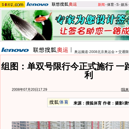
新闻
-
体育
-
S
-
娱乐
奥运频道-2008北京奥运会
>
交通限
组图：单双号限行今正式施行 一
利
2008年07月20日17:29
[
我来
来源：搜狐体育 作者：摄影/唐