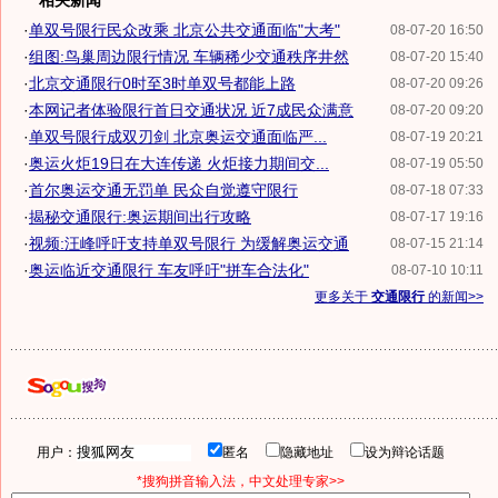
相关新闻
·
单双号限行民众改乘 北京公共交通面临"大考"
08-07-20 16:50
·
组图:鸟巢周边限行情况 车辆稀少交通秩序井然
08-07-20 15:40
·
北京交通限行0时至3时单双号都能上路
08-07-20 09:26
·
本网记者体验限行首日交通状况 近7成民众满意
08-07-20 09:20
·
单双号限行成双刃剑 北京奥运交通面临严...
08-07-19 20:21
·
奥运火炬19日在大连传递 火炬接力期间交...
08-07-19 05:50
·
首尔奥运交通无罚单 民众自觉遵守限行
08-07-18 07:33
·
揭秘交通限行:奥运期间出行攻略
08-07-17 19:16
·
视频:汪峰呼吁支持单双号限行 为缓解奥运交通
08-07-15 21:14
·
奥运临近交通限行 车友呼吁"拼车合法化"
08-07-10 10:11
更多关于
交通限行
的新闻>>
用户：
匿名
隐藏地址
设为辩论话题
*搜狗拼音输入法，中文处理专家>>