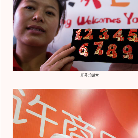
开幕式徽章