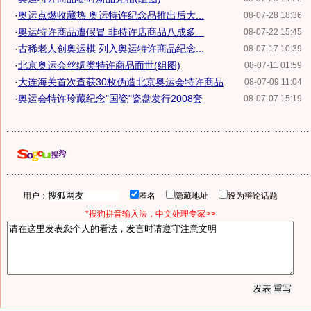
·
奥运点燃收藏热 奥运特许纪念品推出后大...
08-07-28 18:36
·
奥运特许商品遭假冒 非特许店商品八成多...
08-07-22 15:45
·
古稀老人创奥运棋 列入奥运特许商品纪念...
08-07-17 10:39
·
北京奥运会丝绸类特许商品面世(组图)
08-07-11 01:59
·
大连海关首次查获30枚伪造北京奥运会特许商品
08-07-09 11:04
·
奥运会特许珍藏纪念"国瓷"瓷盘发行2008套
08-07-07 15:19
用户：
匿名
隐藏地址
设为辩论话题
*搜狗拼音输入法，中文处理专家>>