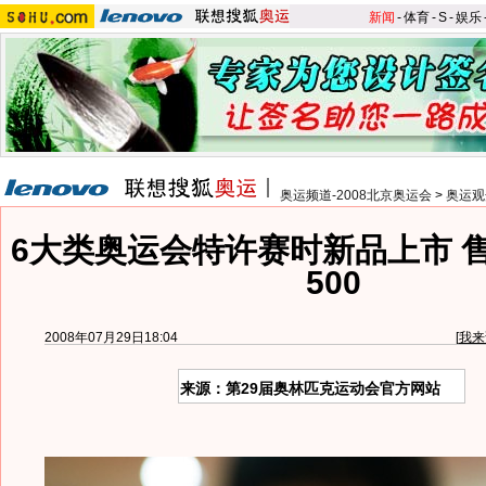
新闻
-
体育
-
S
-
娱乐
奥运频道-2008北京奥运会
>
奥运观
6大类奥运会特许赛时新品上市 
500
2008年07月29日18:04
[
我来
来源：第29届奥林匹克运动会官方网站