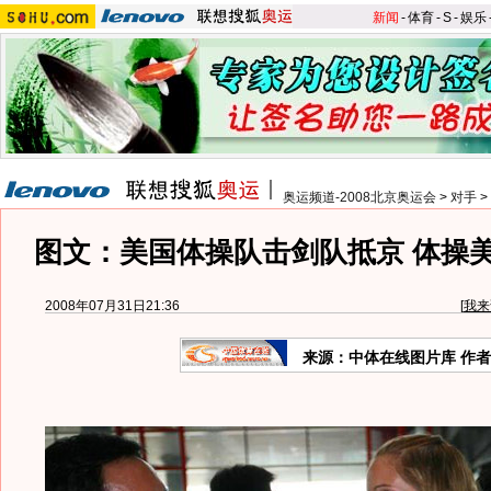
新闻
-
体育
-
S
-
娱乐
奥运频道-2008北京奥运会
>
对手
>
图文：美国体操队击剑队抵京 体操
2008年07月31日21:36
[
我来
来源：中体在线图片库 作