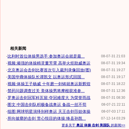
相关新闻
·
比利时首位体操男选手:参加奥运会就是最...
08-07-31 21:03
·
视频:顽强的体操精灵董芳霄 高举火炬助威奥运
08-07-31 19:34
·
北京奥运会击剑比赛首次引入裁判录像回放(图)
08-07-31 19:27
·
美国华裔体操队长谭凯文 以奥运形式回国...
08-07-31 19:17
·
视频:体操王子杨威 十年磨一剑铸就奥运新辉煌
08-07-31 18:22
·
禁药问题调查过关 美体操男将摩根获准参...
08-07-31 12:36
·
罗奥运击剑冠军科瓦留:夺冠难度大 为荣誉而战
08-07-31 08:30
·
图文:中国击剑队积极备战奥运 备战一丝不苟
08-07-21 22:11
·
组图:网球明星演绎别样奥运 天王击剑莎娃体操
08-07-03 17:11
·
所向披靡的击剑 赏心悦目的体操:绛县孙凯...
07-12-14 03:29
更多关于
奥运 体操 击剑 美国队
的新闻>>