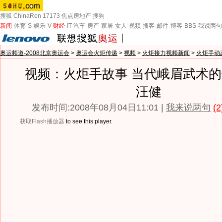
搜狐
ChinaRen
17173
焦点房地产
搜狗
新闻
-
体育
-
S
-
娱乐
-
V
-
财经
-
IT
-
汽车
-
房产
-
家居
-
女人
-
视频
-
播客
-
邮件
-
博客
-
BBS
-
我说两句
奥运频道-2008北京奥运会
>
奥运会火炬传递
>
视频
>
火炬接力视频新闻
>
火炬手动
视频：火炬手故事 当代峨眉武术
汪健
发布时间:2008年08月04日11:01 |
我来说两句
(2
获取Flash播放器
to see this player.