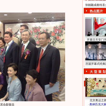
张靓颖成都传圣
热点图片
开幕日天安门
历届开幕式经典
大 型 策 划
北京奥运之
·
奥林匹克大
嘉宾合影留念