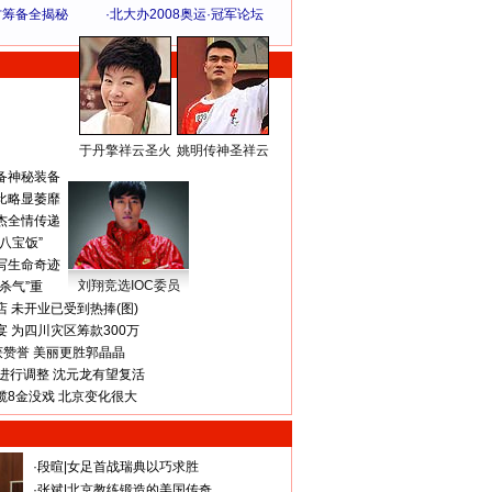
方筹备全揭秘
·
北大办2008奥运·冠军论坛
于丹擎祥云圣火
姚明传神圣祥云
体 育 热 点
备神秘装备
比略显萎靡
杰全情传递
八宝饭”
写生命奇迹
刘翔竞选IOC委员
杀气”重
 未开业已受到热捧(图)
 为四川灾区筹款300万
获赞誉 美丽更胜郭晶晶
进行调整 沈元龙有望复活
揽8金没戏 北京变化很大
·
段暄
|
女足首战瑞典以巧求胜
·
张斌
|
北京教练锻造的美国传奇