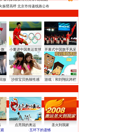
8
火振臂高呼 北京市传递线路公布
升旗
小董进中国奥运首球
开幕式中国旗手风采
回放
沙排宝贝热辣性感
游戏：和刘翔比跨栏
路
点亮我的奥运
圣火到我家
家庭
·
五环下的遗憾