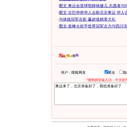
·
图文:奥运会篮球馆静候健儿 志愿者与
·
图文:古巴华侨华人企盼北京奥运 华人
·
与体操冠军合影 赢超值精美大礼
·
图文:首棒火炬手世界冠军古力与四川
用户：
匿名
*搜狗拼音输入法，中文处理