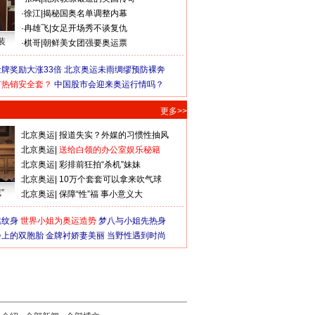
·
徐江
|
揭秘国奥名单调整内幕
·
冉雄飞
|
女足开场秀不谈复仇
装
·
棋哥
|
朝鲜美女团强要奥运票
牌奖励大涨33倍
北京奥运未雨绸缪预防裸奔
何热销安全套？
中国股市会迎来奥运行情吗？
更多>>
北京奥运
|
报道失实？外媒的习惯性抽风
北京奥运
|
送给白领的办公室娱乐秘籍
北京奥运
|
彩排前狂拍“杀机”妹妹
北京奥运
|
10万个套套可以拿来吹气球
”
北京奥运
|
保障“性”福 事小意义大
猛纹身
世界小姐为奥运造势
梦八与小姐先热身
会上的双胞胎
金牌衬娇妻美丽
当野性遇到时尚