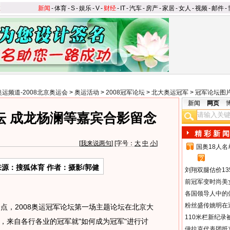
新闻
-
体育
-
S
-
娱乐
-
V
-
财经
-
IT
-
汽车
-
房产
-
家居
-
女人
-
视频
-
邮件
-
奥运频道-2008北京奥运会
>
奥运活动
>
2008冠军论坛
>
北大奥运冠军
>
冠军论坛图
新闻
网页
坛 成龙杨澜等嘉宾合影留念
精 彩 新 闻
[
我来说两句
] [字号：
大
中
小
]
国奥18人
1
2
来源：搜狐体育 作者：摄影/郭健
刘翔双腿估价13
前冠军变时尚美
各国领导人中的
粉丝盛传姚明在通
点，2008奥运冠军论坛第一场主题论坛在北京大
110米栏新纪录
，来自各行各业的冠军就"如何成为冠军"进行讨
伊拉克代表团抵京