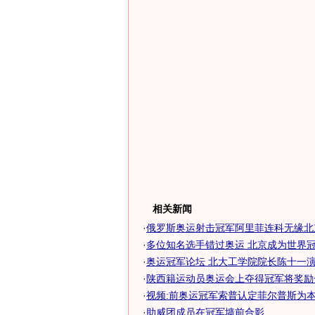
相关新闻
·
俄罗斯奥运射击冠军阿里菲连科无缘北
·
多位知名选手错过奥运 北京成为世界冠军
·
奥运冠军论坛 北大工学院院长陈十一
·
陕西籍运动员奥运会上夺得冠军将奖励
·
视频:前奥运冠军索普认定菲尔普斯为
·
助威团成员在冠军墙前合影