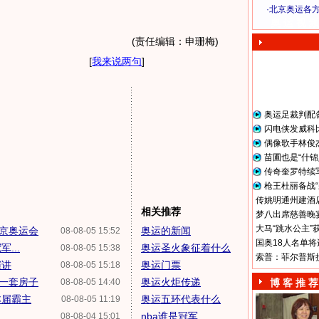
·
北京奥运各
奥 运 视 频
(责任编辑：申珊梅)
[
我来说两句
]
奥运足裁判配
闪电侠发威科
偶像歌手林俊
苗圃也是“什锦
传奇奎罗特续
枪王杜丽备战“
传姚明通州建酒店
相关推荐
梦八出席慈善晚宴
大马“跳水公主”
京奥运会
奥运的新闻
08-08-05 15:52
国奥18人名单将
...
奥运圣火象征着什么
08-08-05 15:38
索普：菲尔普斯
演讲
奥运门票
08-08-05 15:18
一套房子
奥运火炬传递
08-08-05 14:40
博 客 推 荐
本届霸主
奥运五环代表什么
08-08-05 11:19
nba谁是冠军
08-08-04 15:01