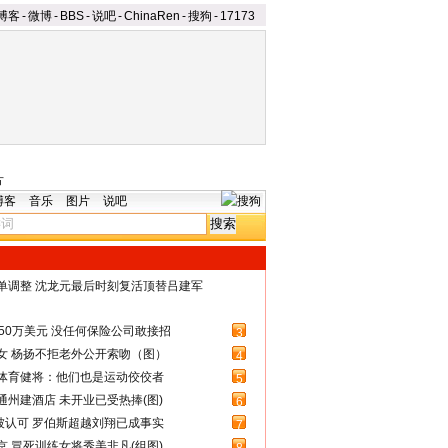
博客
-
微博
-
BBS
-
说吧
-
ChinaRen
-
搜狗
-
17173
片
博客
音乐
图片
说吧
名单调整 沈龙元最后时刻复活顶替吕建军
50万美元 没任何保险公司敢接招
3
女 杨扬不拒老外公开索吻（图）
4
体育健将：他们也是运动佼佼者
5
州建酒店 未开业已受热捧(图)
6
被认可 罗伯斯超越刘翔已成事实
7
 冒死训练女将秀美非凡(组图)