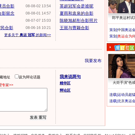
球员合影
英超冠军会是谁呢
08-08-02 13:54
合影留念
夏雨和袁泉的合影
08-08-01 14:57
郎平奥运村试
陈晓旭郝彤合影照片
08-07-07 15:03
灾民合影
王斑与曹颖合影
08-06-16 10:21
策划|
中国奥运金
更多关于
奥运 冠军
的新闻>>
策划|
奥运会为
我要发布
我来说两句
隐藏地址
设为辩论话题
火炬手演“色戒
精华区
专家>>
辩论区
连载|
运动员超
连载|
北京奥运