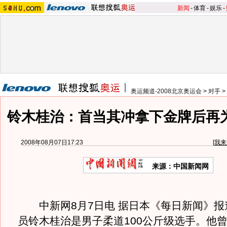
新闻
-
体育
-
娱乐
-
奥运频道-2008北京奥运会
>
对手
>
铃木桂治：首当其冲拿下金牌后再
2008年08月07日17:23
[
我来
来源：中国新闻网
中新网8月7日电 据日本《每日新闻》报
员铃木桂治是男子柔道100公斤级选手。他曾在