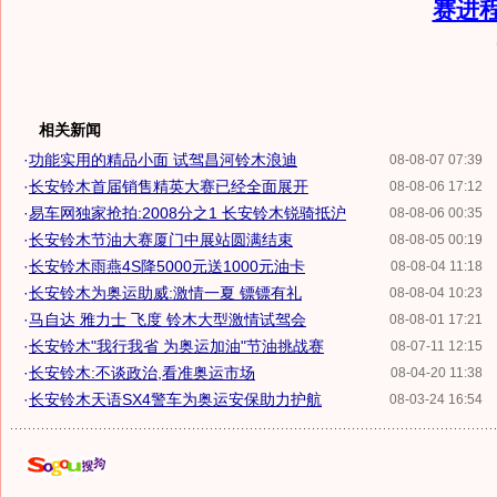
赛进
相关新闻
·
功能实用的精品小面 试驾昌河铃木浪迪
08-08-07 07:39
·
长安铃木首届销售精英大赛已经全面展开
08-08-06 17:12
·
易车网独家抢拍:2008分之1 长安铃木锐骑抵沪
08-08-06 00:35
·
长安铃木节油大赛厦门中展站圆满结束
08-08-05 00:19
·
长安铃木雨燕4S降5000元送1000元油卡
08-08-04 11:18
·
长安铃木为奥运助威:激情一夏 镖镖有礼
08-08-04 10:23
·
马自达 雅力士 飞度 铃木大型激情试驾会
08-08-01 17:21
·
长安铃木"我行我省 为奥运加油"节油挑战赛
08-07-11 12:15
·
长安铃木:不谈政治,看准奥运市场
08-04-20 11:38
·
长安铃木天语SX4警车为奥运安保助力护航
08-03-24 16:54