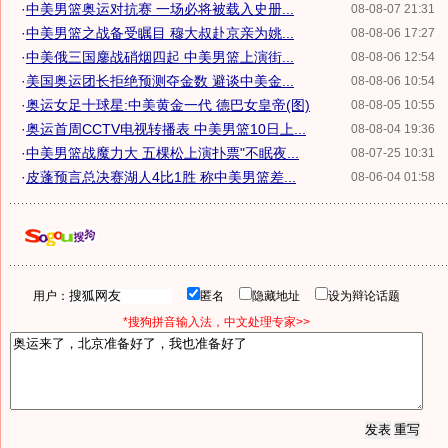
·
中美男篮奥运对抗赛 一场必将被载入史册...
08-08-07 21:31
·
中美男篮之战备受瞩目 穆大叔赴京亲为姚...
08-08-06 17:27
·
中美俄三国鏖战硝烟四起 中美男篮上演街...
08-08-06 12:54
·
美国奥运团长拒绝预测夺金数 避谈中美金...
08-08-06 10:54
·
奥运女足十球星:中美黄金一代 德巴女皇帝(图)
08-08-05 10:55
·
奥运首周CCTV电视转播表 中美男篮10日上...
08-08-04 19:36
·
中美男篮战魔力大 五棵松上演扑票"不眠夜...
08-07-25 10:31
·
皮蓬预言总决赛湖人4比1胜 称中美男篮差...
08-06-04 01:58
用户：
匿名
隐藏地址
设为辩论话题
*搜狗拼音输入法，中文处理专家>>