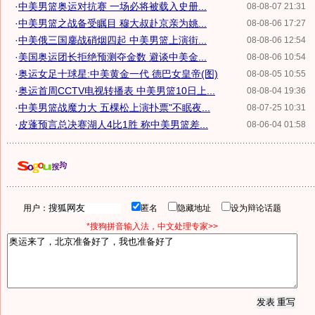
·
中美男篮奥运对抗赛 一场必将被载入史册...
08-08-07 21:31
·
中美男篮之战备受瞩目 穆大叔赴京亲为姚...
08-08-06 17:27
·
中美俄三国鏖战硝烟四起 中美男篮上演街...
08-08-06 12:54
·
美国奥运团长拒绝预测夺金数 避谈中美金...
08-08-06 10:54
·
奥运女足十球星:中美黄金一代 德巴女皇帝(图)
08-08-05 10:55
·
奥运首周CCTV电视转播表 中美男篮10日上...
08-08-04 19:36
·
中美男篮战魔力大 五棵松上演扑票"不眠夜...
08-07-25 10:31
·
皮蓬预言总决赛湖人4比1胜 称中美男篮差...
08-06-04 01:58
用户：
匿名
隐藏地址
设为辩论话题
*搜狗拼音输入法，中文处理专家>>