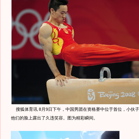
搜狐体育讯 8月9日下午，中国男团在资格赛中位于首位，小伙
他们的脸上露出了久违笑容。图为精彩瞬间。