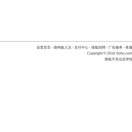
设置首页
-
搜狗输入法
-
支付中心
-
搜狐招聘
-
广告服务
-
客
Copyright
©
2016 Sohu.com 
搜狐不良信息举