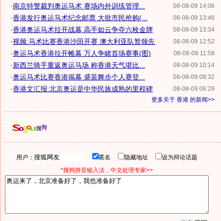
·
南京特警裁判奥运马术 赛场内外训练管理...
08-08-09 14:06
·
香港发行奥运马术纪念邮票 大批市民抢购(...
08-08-09 13:46
·
香港奥运马术拉开战幕 高手如云争夺六枚金牌
08-08-09 13:34
·
视频:马术比赛香港沙田开赛 澳大利亚队暂领先
08-08-09 12:52
·
奥运马术香港拉开帷幕 万人争睹首场赛事(图)
08-08-09 11:58
·
新西兰骑手重返奥运马场 称香港天气堪比...
08-08-09 10:14
·
奥运马术比赛香港揭幕 盛装舞步个人赛登...
08-08-09 08:32
·
香港文汇报:北京奥运是中华民族成熟的里程碑
08-08-09 06:29
更多关于
香港
的新闻>>
用户：
匿名
隐藏地址
设为辩论话题
*搜狗拼音输入法，中文处理专家>>