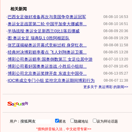
相关新闻
·
巴西女足做好准备再次与美国争夺奥运冠军
08-08-10 16:53
·
奥运女足战罢第二轮 中国平加拿大挪威率...
08-08-10 16:51
·
半场战报:奥运女足新西兰0比1落后挪威
08-08-09 20:36
·
图:奥运女足 瑞典队1:0胜阿根廷队
08-08-09 19:29
·
张艺谋揭秘奥运开幕式竞标过程 身穿红衣...
08-08-08 11:58
·
经典对决博彩赔率看点 飞人刘翔奥运卫冕...
08-08-05 13:28
·
博彩公司奥运赔率:国奥倒数第三 女足位居中游
08-07-10 13:20
·
博彩公司看好国奥奥运首战 小胜后小组却...
08-07-09 10:45
·
博彩公司北京奥运奖牌开盘 东道主中国夺...
08-06-13 05:27
·
IOC将成立专门小组 监控北京奥运期间博彩行为
08-06-07 11:38
更多关于
奥运博彩
的新闻>>
用户：
匿名
隐藏地址
设为辩论话题
*搜狗拼音输入法，中文处理专家>>