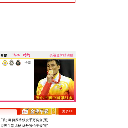
特约
奥运金牌猜猜猜
牌专题
全部
更多>>
门访问 何厚铧颁发千万奖金(图)
港夜生活揭秘 林丹张怡宁最"潮"