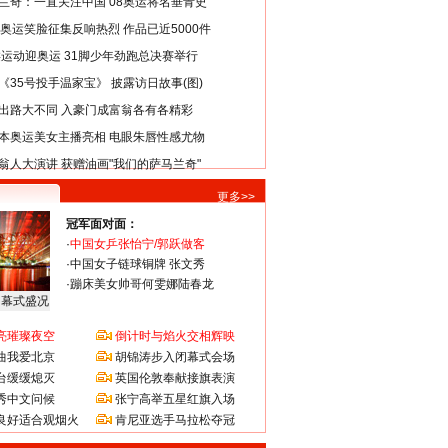
兰奇：一直关注中国 08奥运将名垂青史
8奥运笑脸征集反响热烈 作品已近5000件
类运动迎奥运 31脚少年劲跑总决赛举行
《35号投手温家宝》 披露访日故事(图)
出路大不同 入豪门成富翁各有各精彩
本奥运美女主播亮相 电眼朱唇性感尤物
翁人大演讲 获赠油画"我们的萨马兰奇"
更多>>
冠军面对面：
·
中国女乒张怡宁/郭跃做客
·
中国女子链球铜牌 张文秀
·
蹦床美女帅哥何雯娜陆春龙
闭幕式盛况
亮璀璨夜空
倒计时与焰火交相辉映
曲我爱北京
胡锦涛步入闭幕式会场
台缓缓熄灭
英国伦敦奉献接旗表演
秀中文问候
张宁高举五星红旗入场
良好适合观烟火
肯尼亚选手马拉松夺冠