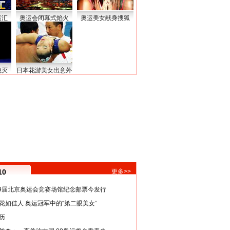
运汇
奥运会闭幕式焰火
奥运美女献身搜狐
熄灭
日本花游美女出意外
10
更多>>
29届北京奥运会竞赛场馆纪念邮票今发行
花如佳人 奥运冠军中的“第二眼美女”
历