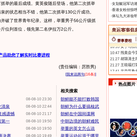
哲抓举的最后成绩。黄英俊随后登场，他第二次抓举
·
女划艇冠军访港
·
香港女粉丝惊呼
清泉的状态相当不错，他第二次抓举130公斤成功。
·
体坛九大浓妆明
功并破了世界青年纪录。这样，举重男子56公斤级抓
公斤位列首位，领先第二名伊拉万2公斤。
赛事赛程
产品助您了解实时比赛进程
(责任编辑：厉胜男)
[
我来说两句
(16条)
]
热点图片
相关搜索
朝鲜能不能打败韩国
08-08-10 23:30
龙清泉
朝鲜为什么要搞核武
08-08-10 22:44
童感遗憾
朝鲜在中国间谍网
08-08-10 21:17
绩第一
中朝边境的朝鲜难民
08-08-10 19:50
举重的英文怎么说
08-08-10 19:50
级决赛
举重运动起源于哪里
08-08-10 19:49