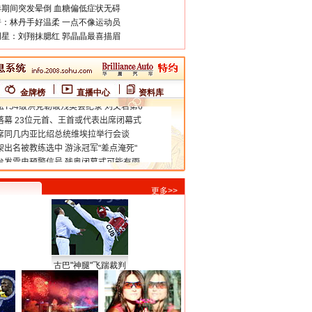
期间突发晕倒 血糖偏低症状无碍
：林丹手好温柔 一点不像运动员
星：刘翔抹腮红 郭晶晶最喜描眉
金牌榜
直播中心
资料库
更多>>
古巴"神腿"飞踹裁判