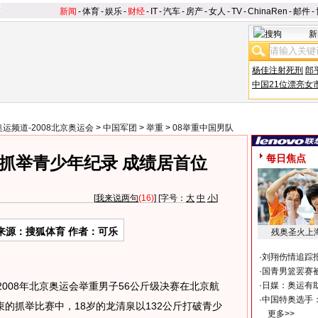
新闻
-
体育
-
娱乐
-
财经
-
IT
-
汽车
-
房产
-
女人
-
TV
-
ChinaRen
-
邮件
-
新
杨佳注射死刑
郎
中国21位漂亮女
奥运频道-2008北京奥运会
>
中国军团
>
举重
>
08举重中国男队
每日焦点
破抓举青少年纪录 成绩居首位
[
我来说两句
(16)
] [字号：
大
中
小
]
来源：搜狐体育 作者：可乐
残奥圣火上
·
刘翔伤情追踪
·
国青男篮罢赛被
008年北京奥运会举重男子56公斤级决赛在北京航
·
日媒：奥运有
·
中国特奥选手
的抓举比赛中，18岁的龙清泉以132公斤打破青少
更多>>