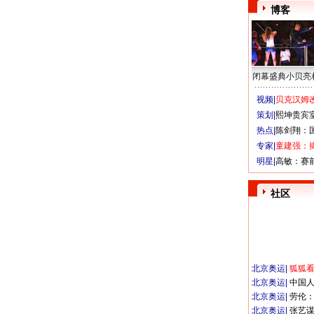
博客
闭幕盛典小贝亮
视频|
贝克汉姆改
策划|
熙坤贵宾
热点|
陈剑翔：
专家|
童建强：
明星|
高敏：赛
社区
北京奥运
|
狐狐
北京奥运
|
中国
北京奥运
|
劳伦
北京奥运
|
张艺