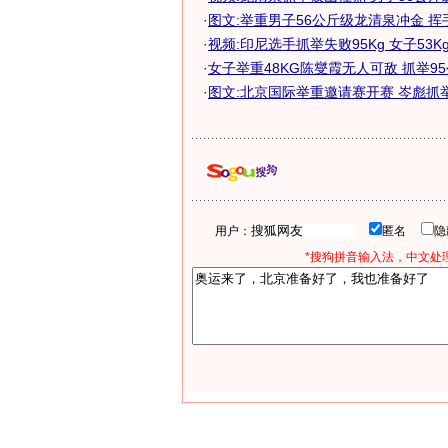
·
图文:举重男子56公斤级龙清泉冲金 挥
·
视频:印尼选手抓举失败95Kg 女子53K
·
女子举重48KG陈燮霞无人可敌 抓举95公
·
图文:北京国际举重邀请赛开赛 岑彪抓
用户：
匿名
*搜狗拼音输入法，中文处理