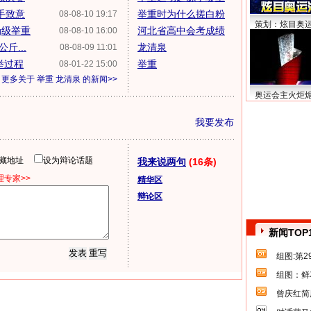
手致意
举重时为什么搓白粉
08-08-10 19:17
策划：炫目奥
g级举重
河北省高中会考成绩
08-08-10 16:00
斤...
龙清泉
08-08-09 11:01
举过程
举重
08-01-22 15:00
更多关于
举重 龙清泉
的新闻>>
奥运会主火炬
我要发布
隐藏地址
设为辩论话题
我来说两句
(16条)
专家>>
精华区
辩论区
新闻TOP
组图:第
组图：鲜
曾庆红简