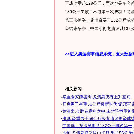
下成功举起128公斤，而这也是车今
130公斤失败；不过第三次成功！龙
第三次抓举，龙清泉要了132公斤成
举结束争夺，中国小将龙清泉以132
>>进入奥运赛事信息系统，五大数据
相关新闻
·
举重专家薛德明:龙清泉仍有上升空间
·
开启男子举重56公斤级新时代:记冠军
·
龙清泉:金牌在意料之中 未对阵举重神
·
快讯:举重男子56公斤级龙清泉抓举成
·
中国选手龙清泉抓举132公斤排名第一
·
视频:龙清泉抓举拔山扛鼎 男子56公斤