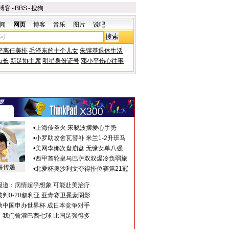
博客
-
BBS
-
搜狗
闻
网页
博客
音乐
图片
说吧
平离任美排
毛泽东的十个儿女
朱镕基退休生活
市长
新足协主席
明星身份证号
邓小平伤心往事
•
上海传圣火 宋晓波摆爱心手势
•
小罗助攻舍瓦替补 米兰1-2升班马
•
美网李娜次盘崩盘 无缘女单八强
•
西甲首轮皇马巴萨双双爆冷负弱旅
海传递
•
北爱杯奥沙利文夺得排位赛第21冠
报道：病情超乎想象 可能赴美治疗
判0-20叙利亚 亚青赛卫冕蒙阴影
助中国申办世界杯 成日本竞争对手
：我们曾灌巴西七球 比国足强得多