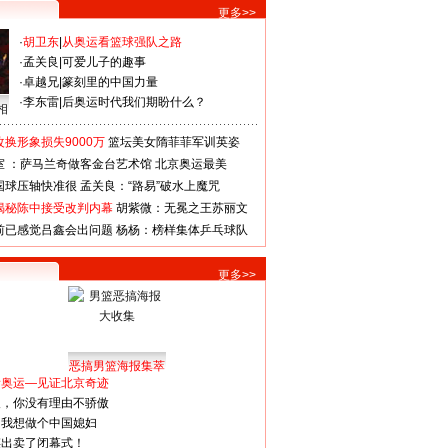
更多>>
·
胡卫东
|
从奥运看篮球强队之路
·
孟关良
|
可爱儿子的趣事
·
卓越兄
|
篆刻里的中国力量
·
李东雷
|
后奥运时代我们期盼什么？
相
换形象损失9000万
篮坛美女隋菲菲军训英姿
室 ：萨马兰奇做客金台艺术馆
北京奥运最美
国球压轴快准很
孟关良：“路易”破水上魔咒
揭秘陈中接受改判内幕
胡紫微：无冕之王苏丽文
前已感觉吕鑫会出问题
杨杨：榜样集体乒乓球队
更多>>
恶搞男篮海报集萃
看奥运—见证北京奇迹
人，你没有理由不骄傲
：我想做个中国媳妇
谋出卖了闭幕式！