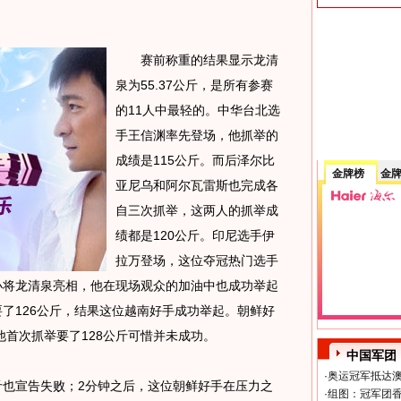
赛前称重的结果显示龙清
泉为55.37公斤，是所有参赛
的11人中最轻的。中华台北选
手王信渊率先登场，他抓举的
成绩是115公斤。而后泽尔比
金牌榜
金
亚尼乌和阿尔瓦雷斯也完成各
自三次抓举，这两人的抓举成
绩都是120公斤。印尼选手伊
拉万登场，这位夺冠热门选手
小将龙清泉亮相，他在现场观众的加油中也成功举起
要了126公斤，结果这位越南好手成功举起。朝鲜好
首次抓举要了128公斤可惜并未成功。
中国军团
·
奥运冠军抵达澳
也宣告失败；2分钟之后，这位朝鲜好手在压力之
·
组图：冠军团香