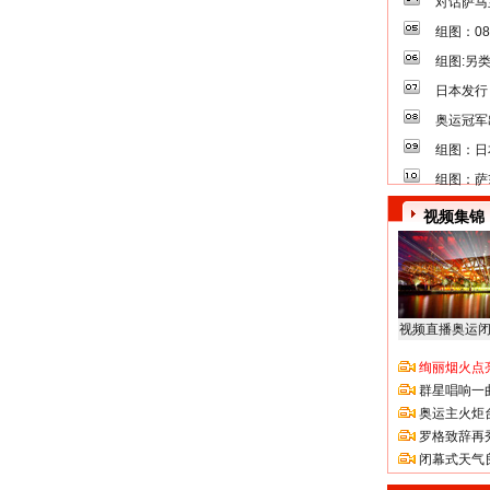
对话萨马
组图：0
组图:另
日本发行
奥运冠军
组图：日
组图：萨
视频集锦
视频直播奥运
绚丽烟火点
群星唱响一
奥运主火炬
罗格致辞再
闭幕式天气