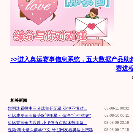
>>进入奥运赛事信息系统，五大数据产品助
赛进
相关新闻
·
姚明淡看投中三分球首开纪录 孙悦不惧对...
08-08-11 00:32
·
科比成奥运会最受欢迎明星 小皇帝"心生嫉妒"
08-08-10 00:11
·
科比誓言全力以赴 小飞侠五点起床苦练备...
08-08-09 23:19
·
视频:科比镜头前学中文 号召网友看奥运上搜狐
08-08-09 17:15