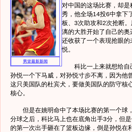
对中国的这场比赛，却是
秀，他全场14投6中拿下了
板、3次助攻和2次抢断
漓的大胜开始了自己的奥
还收获了一个表现抢眼的
悦。
男篮最新新闻
科比一上来就想给自己
孙悦一个下马威，对孙悦寸步不离，因为他
这只美国队的杜宾犬，要做美国队的防守核
核心。
但是在姚明命中了本场比赛的第一个球，
分球之后，科比马上也在底角出手3分，但是
的第一次出手砸在了篮板边缘，倒是孙悦在