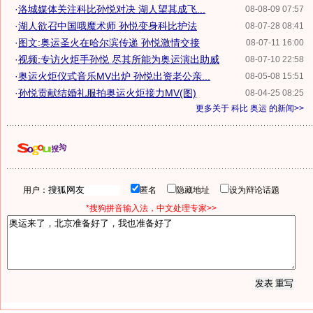
·
洛城媒体关注科比孙悦对决 湖人望其成飞...
08-08-09 07:57
·
湖人欲召中国哦魔术师 孙悦变身科比护法
08-07-28 08:41
·
图文:奥运圣火在哈尔滨传递 孙悦激情交接
08-07-11 16:00
·
视频:专访火炬手孙悦 尽其所能为奥运演出助威
08-07-10 22:58
·
奥运火炬仪式音乐MV出炉 孙悦出资老公亲...
08-05-08 15:51
·
孙悦贡献结婚礼服拍奥运火炬接力MV(图)
08-04-25 08:25
更多关于
科比 奥运
的新闻>>
用户：
匿名
隐藏地址
设为辩论话题
*搜狗拼音输入法，中文处理专家>>