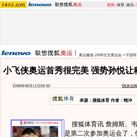
新闻
-
体育
-
娱乐
-
奥运频道-2008北京奥运会
>
中国军
小飞侠奥运首秀很完美 强势孙悦让
2008年08月11日00:30
[
我来说
来源：搜狐体育 作者：翊冲
搜狐体育讯 詹姆斯、韦
是第二次参加奥运会了，但