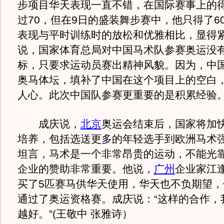
步项目华天表现一直不错，在国际赛事上的
过70，但在9日的盛装舞步赛中，他只得了6
表现与平时训练时的放松和优雅相比，显得
说，国家体育总局对中国马术队参赛奥运没
标，只要求运动员赛出精神风貌。因为，中
奥马体坛，填补了中国在这个项目上的空白
人心。此次中国队参赛更重要的是积累经验
成庆说，
北京
奥运会结束后，国家将加
培养，包括选送更多的年轻选手到欧洲马术
坦言，马术是一个非常昂贵的运动，不能光
企业的赞助非常重要。他说，
广州
企业家江
买了5匹赛马供华天使用，华天也不负期望，
通过了奥运资格赛。成庆说：“这样的合作，
越好。”(王敬中 张雅诗）