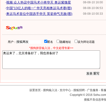
·
视频:众人热议中国马术小将华天 奥运紫微星
08-08-10 16:00
·
中国"13亿人的唯一" 华天亮相奥运马术赛(图)
08-08-10 06:53
·
奥运马术首位中国选手华天 英姿帅气无敌(图)
08-08-10 00:33
用户：
匿名
隐藏地址
设为辩论话题
*搜狗拼音输入法，中文处理专家>>
设置首页
-
搜狗输入法
-
支付中心
-
搜狐招聘
-
广告服务
-
客
Copyright
©
2016 Sohu.com 
搜狐不良信息举