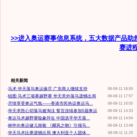
>>进入奥运赛事信息系统，五大数据产品助
赛进
相关新闻
·
马术:华天落马奥运缘尽 广东商人继续支持
08-08-11 18:00
·
组图:马术三项赛越野赛 华天意外落马遗憾出局
08-08-11 17:57
·
尽情享受奥运气氛——香港市民热议奥运马...
08-08-11 16:05
·
华天求胜心切落马被淘汰 誓言连续参加5届奥运
08-08-11 14:33
·
奥运马术越野赛险象环生 中国选手华天落...
08-08-11 14:04
·
林申向奥运健儿致敬 《飓风之吻》引领马...
08-08-11 13:48
·
华天马术比赛遗憾出局 澳大利亚个人团体...
08-08-11 11:25