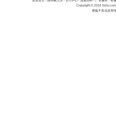
设置首页
-
搜狗输入法
-
支付中心
-
搜狐招聘
-
广告服务
-
客
Copyright
©
2016 Sohu.com 
搜狐不良信息举