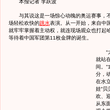
本报记者 李跃波
与其说这是一场惊心动魄的奥运赛事，不
场轻松欢快的
跳水
表演。从一开始，来自中国
就牢牢掌握着主动权，就连现场观众也打起
等待着中国军团第11枚金牌的诞生。
“大
就站
间。”
分，
在水立
娃”贝
欢、
从东