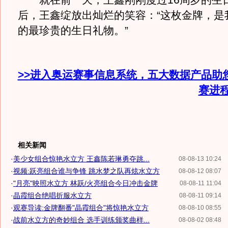
就在前一天，王鑫刚刚度过16周岁的生
后，王鑫绽放出灿烂的笑容：“这枚金牌，是
的最珍贵的生日礼物。”
>>进入奥运赛事信息系统，五大数据产品助
赛进
相关新闻
·
美少女组合惊艳水立方 王鑫陈若琳勇夺跳...
08-08-13 10:24
·
视频:跃亮组合谁与争锋 跳水梦之队再炫水立方
08-08-12 08:07
·
"月亮"映照水立方 林跃/火亮组合今日冲击金牌
08-08-11 11:04
·
晶霞组合绝唱折服水立方
08-08-11 09:14
·
观赛导读:金牌翻番"晶霞组合"将惊艳水立方
08-08-10 08:55
·
战前水立方的奇妙组合 选手训练颁奖曲样...
08-08-02 08:48