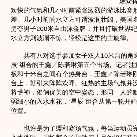
观众
欢快的气氛和几小时前紧张激烈的游泳比赛
差。几小时前的水立方可谓波澜壮阔，美国
勇夺男子200米自由泳金牌，并且打破世界
水立方则波澜不惊，轻松是这里的主旋律。
共有八对选手参加女子双人10米台的角逐
辰”组合的王鑫／陈若琳第五个出场。记者注
板和十米台之间有个热身台，王鑫／陈若琳
台上，就引来阵阵欢呼。狂热的主场气氛并
将慌神，俊俏优美的空中姿态，形同一人的
弱细小的入水水花，“星辰”组合从第一轮开
位置。
也许是为了缓和赛场气氛，每当运动员完