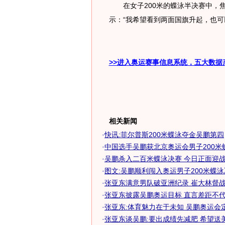
在女子200米的蝶泳半决赛中，焦
示：“我希望看到两面国旗升起，也可
>>进入奥运赛事信息系统，五大数据
相关新闻
·
快讯:菲尔普斯200米蝶泳夺金吴鹏第四
·
中国选手吴鹏获北京奥运会男子200米
·
吴鹏杀入二百米蝶泳决赛 今日正面迎战菲
·
图文:吴鹏顺利闯入奥运男子200米蝶
·
张亚东满意男队破亚洲纪录 崔大林督战吴
·
张亚东披露吴鹏奥运目标 直言差距不代表
·
张亚东:体育魅力在于未知 吴鹏奥运会
·
张亚东谈吴鹏:要出成绩先减肥 希望送