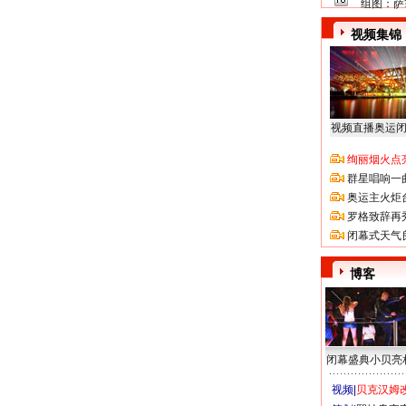
组图：萨
视频集锦
视频直播奥运
绚丽烟火点
群星唱响一
奥运主火炬
罗格致辞再
闭幕式天气
博客
闭幕盛典小贝亮
视频|
贝克汉姆改