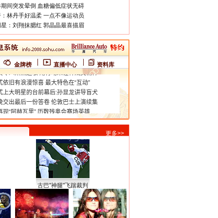
期间突发晕倒 血糖偏低症状无碍
：林丹手好温柔 一点不像运动员
星：刘翔抹腮红 郭晶晶最喜描眉
金牌榜
直播中心
资料库
更多>>
古巴"神腿"飞踹裁判