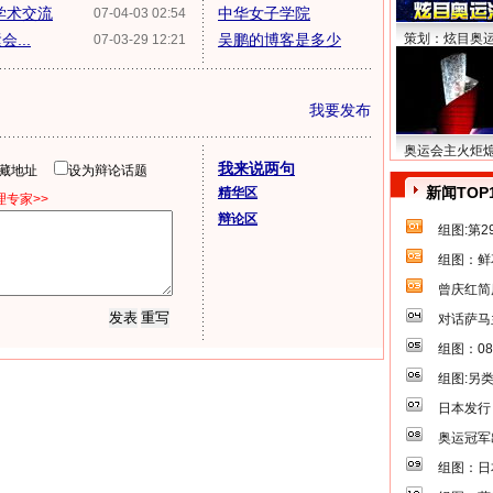
学术交流
中华女子学院
07-04-03 02:54
...
吴鹏的博客是多少
策划：炫目奥
07-03-29 12:21
我要发布
奥运会主火炬
我来说两句
隐藏地址
设为辩论话题
新闻TOP
精华区
专家>>
辩论区
组图:第
组图：鲜
曾庆红简
对话萨马
组图：0
组图:另
日本发行
奥运冠军
组图：日