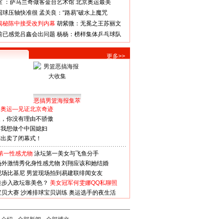
室 ：萨马兰奇做客金台艺术馆
北京奥运最美
国球压轴快准很
孟关良：“路易”破水上魔咒
揭秘陈中接受改判内幕
胡紫微：无冕之王苏丽文
前已感觉吕鑫会出问题
杨杨：榜样集体乒乓球队
更多>>
恶搞男篮海报集萃
看奥运—见证北京奇迹
人，你没有理由不骄傲
：我想做个中国媳妇
谋出卖了闭幕式！
第一性感尤物
泳坛第一美女与飞鱼分手
场外激情秀化身性感尤物
刘翔应该和她结婚
现场比基尼
男篮现场拍到易建联绯闻女友
娃步入政坛靠美色？
美女冠军何雯娜QQ私聊照
宝贝大赛
沙滩排球宝贝训练
奥运选手的夜生活