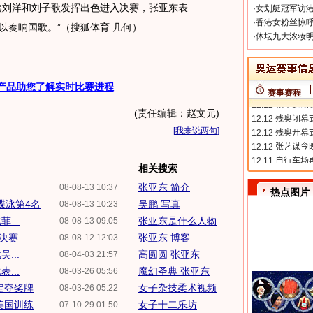
刘洋和刘子歌发挥出色进入决赛，张亚东表
·
女划艇冠军访港
·
香港女粉丝惊呼
以奏响国歌。”（搜狐体育 几何）
·
体坛九大浓妆明
产品助您了解实时比赛进程
赛事赛程
(责任编辑：赵文元)
[
我来说两句
]
相关搜索
张亚东 简介
08-08-13 10:37
热点图片
蝶泳第4名
吴鹏 写真
08-08-13 10:23
...
张亚东是什么人物
08-08-13 09:05
泳决赛
张亚东 博客
08-08-12 12:03
...
高圆圆 张亚东
08-04-03 21:57
...
魔幻圣典 张亚东
08-03-26 05:56
定夺奖牌
女子杂技柔术视频
08-03-26 05:22
美国训练
女子十二乐坊
07-10-29 01:50