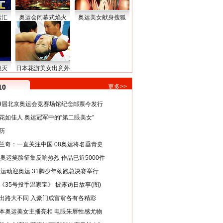
运汇
奥运会闭幕式焰火
奥运美女献身搜狐
熄灭
日本花游美女出意外
10
更多>>
29届北京奥运会竞赛场馆纪念邮票今发行
花如佳人 奥运冠军中的“第二眼美女”
历
兰奇：一直关注中国 08奥运将名垂青史
8奥运笑脸征集反响热烈 作品已近5000件
类运动迎奥运 31脚少年劲跑总决赛举行
《35号投手温家宝》 披露访日故事(图)
出路大不同 入豪门成富翁各有各精彩
本奥运美女主播亮相 电眼朱唇性感尤物