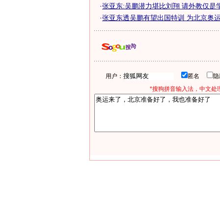
·
张亚东:吴鹏潜力堪比刘翔 请外教仅是
·
张亚东透吴鹏有望出国特训 为北京奥运会
用户：
匿名
*搜狗拼音输入法，中文处理