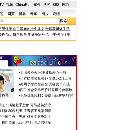
TV
-
视频
-
ChinaRen
-
邮件
-
博客
-
BBS
-
搜狗
闻
网页
博客
音乐
图片
说吧
平离任美排
毛泽东的十个儿女
朱镕基退休生活
市长
新足协主席
明星身份证号
邓小平伤心往事
•
上海传圣火 宋晓波摆爱心手势
•
小罗助攻舍瓦替补 米兰1-2升班马
•
美网李娜次盘崩盘 无缘女单八强
•
西甲首轮皇马巴萨双双爆冷负弱旅
海传递
•
北爱杯奥沙利文夺得排位赛第21冠
报道：病情超乎想象 可能赴美治疗
判0-20叙利亚 亚青赛卫冕蒙阴影
助中国申办世界杯 成日本竞争对手
：我们曾灌巴西七球 比国足强得多