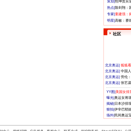
策划|
熙坤贵宾
热点|
陈剑翔：
专家|
童建强：
明星|
高敏：赛
社区
北京奥运
|
狐狐
北京奥运
|
中国
北京奥运
|
劳伦
北京奥运
|
张艺
YY图|
美国女排
曝光|
奥运女将
揭秘|
日本沙排
狠拍|
伊辛巴耶
场外|
民间奥运