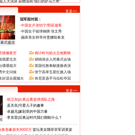
翁人大演讲 获赠油画"我们的萨马兰奇"
更多>>
冠军面对面：
·
中国女乒张怡宁/郭跃做客
·
中国女子链球铜牌 张文秀
·
蹦床美女帅哥何雯娜陆春龙
闭幕式盛况
亮璀璨夜空
倒计时与焰火交相辉映
曲我爱北京
胡锦涛步入闭幕式会场
台缓缓熄灭
英国伦敦奉献接旗表演
秀中文问候
张宁高举五星红旗入场
良好适合观烟火
肯尼亚选手马拉松夺冠
更多>>
·
胡卫东
|
从奥运看篮球强队之路
·
孟关良
|
可爱儿子的趣事
·
卓越兄
|
篆刻里的中国力量
·
李东雷
|
后奥运时代我们期盼什么？
相
换形象损失9000万
篮坛美女隋菲菲军训英姿