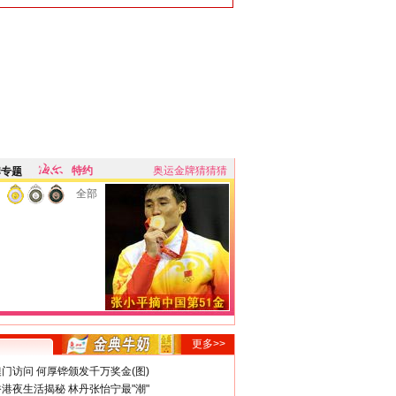
特约
奥运金牌猜猜猜
牌专题
全部
更多>>
门访问 何厚铧颁发千万奖金(图)
港夜生活揭秘 林丹张怡宁最"潮"