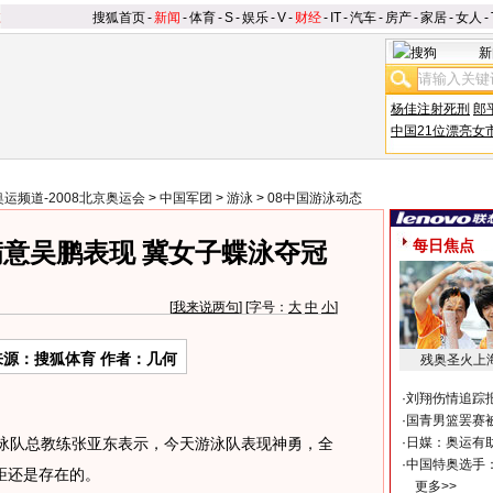
搜狐首页
-
新闻
-
体育
-
S
-
娱乐
-
V
-
财经
-
IT
-
汽车
-
房产
-
家居
-
女人
-
新
杨佳注射死刑
郎
中国21位漂亮女
奥运频道-2008北京奥运会
>
中国军团
>
游泳
>
08中国游泳动态
每日焦点
意吴鹏表现 冀女子蝶泳夺冠
[
我来说两句
] [字号：
大
中
小
]
来源：搜狐体育 作者：几何
残奥圣火上
·
刘翔伤情追踪
·
国青男篮罢赛被
游泳队总教练张亚东表示，今天游泳队表现神勇，全
·
日媒：奥运有
·
中国特奥选手
距还是存在的。
更多>>