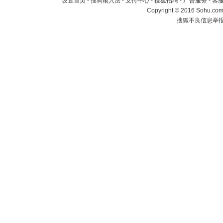
设置首页
-
搜狗输入法
-
支付中心
-
搜狐招聘
-
广告服务
-
客
Copyright
©
2016 Sohu.com 
搜狐不良信息举