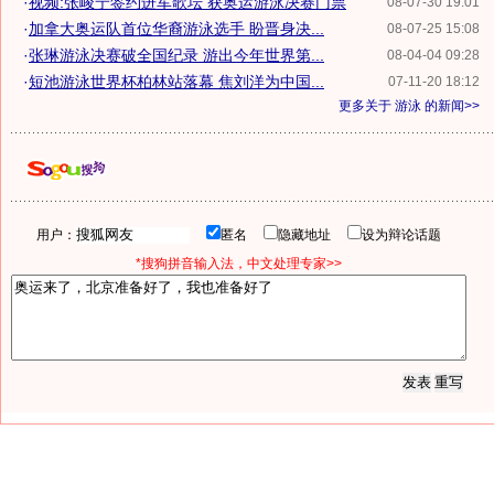
·
视频:张峻宁签约进军歌坛 获奥运游泳决赛门票
08-07-30 19:01
·
加拿大奥运队首位华裔游泳选手 盼晋身决...
08-07-25 15:08
·
张琳游泳决赛破全国纪录 游出今年世界第...
08-04-04 09:28
·
短池游泳世界杯柏林站落幕 焦刘洋为中国...
07-11-20 18:12
更多关于
游泳
的新闻>>
用户：
匿名
隐藏地址
设为辩论话题
*搜狗拼音输入法，中文处理专家>>